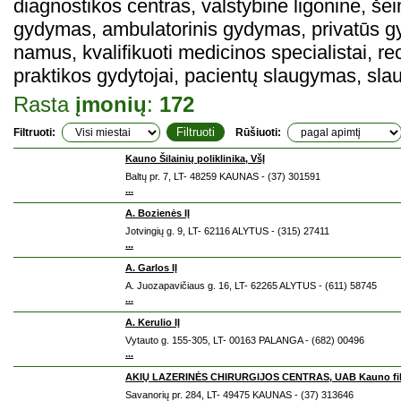
diagnostikos centras, valstybinė ligoninė, še
gydymas, ambulatorinis gydymas, privatūs gydy
namus, kvalifikuoti medicinos specialistai, r
praktikos gydytojai, pacientų slaugymas, sla
Rasta
įmonių
:
172
Filtruoti:
Rūšiuoti:
Kauno Šilainių poliklinika, VšĮ
Baltų pr. 7, LT- 48259 KAUNAS - (37) 301591
...
A. Bozienės IĮ
Jotvingių g. 9, LT- 62116 ALYTUS - (315) 27411
...
A. Garlos IĮ
A. Juozapavičiaus g. 16, LT- 62265 ALYTUS - (611) 58745
...
A. Kerulio IĮ
Vytauto g. 155-305, LT- 00163 PALANGA - (682) 00496
...
AKIŲ LAZERINĖS CHIRURGIJOS CENTRAS, UAB Kauno fil
Savanorių pr. 284, LT- 49475 KAUNAS - (37) 313646