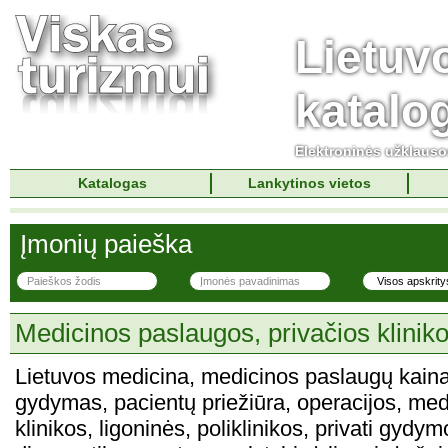
Lietuv
katalo
Elektroninės užklaus
Katalogas
Lankytinos vietos
Įmonių paieška
Medicinos paslaugos, privačios klinik
Lietuvos medicina, medicinos paslaugų kaina,
gydymas, pacientų priežiūra, operacijos, med
klinikos, ligoninės, poliklinikos, privati gydym