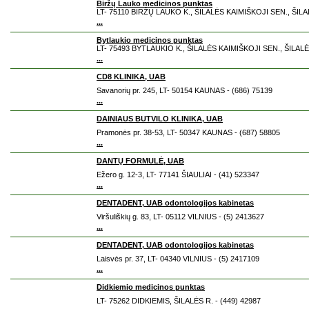
Biržų Lauko medicinos punktas
LT- 75110 BIRŽŲ LAUKO K., ŠILALĖS KAIMIŠKOJI SEN., ŠILAL
...
Bytlaukio medicinos punktas
LT- 75493 BYTLAUKIO K., ŠILALĖS KAIMIŠKOJI SEN., ŠILALĖS
...
CD8 KLINIKA, UAB
Savanorių pr. 245, LT- 50154 KAUNAS - (686) 75139
...
DAINIAUS BUTVILO KLINIKA, UAB
Pramonės pr. 38-53, LT- 50347 KAUNAS - (687) 58805
...
DANTŲ FORMULĖ, UAB
Ežero g. 12-3, LT- 77141 ŠIAULIAI - (41) 523347
...
DENTADENT, UAB odontologijos kabinetas
Viršuliškių g. 83, LT- 05112 VILNIUS - (5) 2413627
...
DENTADENT, UAB odontologijos kabinetas
Laisvės pr. 37, LT- 04340 VILNIUS - (5) 2417109
...
Didkiemio medicinos punktas
LT- 75262 DIDKIEMIS, ŠILALĖS R. - (449) 42987