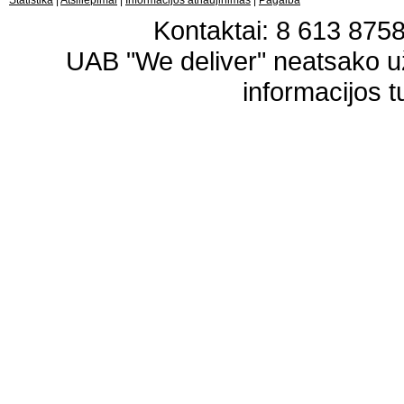
Statistika
|
Atsiliepimai
|
Informacijos atnaujinimas
|
Pagalba
Kontaktai: 8 613 87583
UAB "We deliver" neatsako 
informacijos t