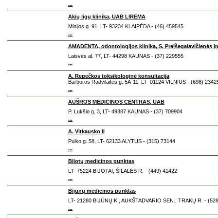
...
Akių ligų klinika, UAB LIREMA
Minijos g. 91, LT- 93234 KLAIPĖDA - (46) 459545
...
AMADENTA, odontologijos klinika, S. Preišegalavičienės 
Laisvės al. 77, LT- 44298 KAUNAS - (37) 229555
...
A. Repečkos toksikologinė konsultacija
Barboros Radvilaitės g. 5A-11, LT- 01124 VILNIUS - (698) 2342
...
AUŠROS MEDICINOS CENTRAS, UAB
P. Lukšio g. 3, LT- 49387 KAUNAS - (37) 709904
...
A. Vitkausko IĮ
Pulko g. 58, LT- 62133 ALYTUS - (315) 73144
...
Bijotų medicinos punktas
LT- 75224 BIJOTAI, ŠILALĖS R. - (449) 41422
...
Bijūnų medicinos punktas
LT- 21280 BIJŪNŲ K., AUKŠTADVARIO SEN., TRAKŲ R. - (528
...