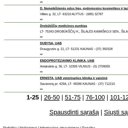
...
D. Nemeikštienės odos ligų, gydomosios kosmetikos ir laz
Vilties g. 32, LT- 63210 ALYTUS - (685) 32787
...
Drobūkščių medicinos punktas
LT- 75343 DROBŪKŠČIŲ K., ŠILALĖS KAIMIŠKOJI SEN., ŠILAL
...
DUBYSA, UAB
Draugystės g. 21, LT- 51231 KAUNAS - (37) 350328
...
ENDOPROTEZAVIMO KLINIKA, UAB
Antakalnio g. 36, LT- 10305 VILNIUS - (5) 2709055
...
ERNISTA, UAB veterinarijos klinika ir vaistinė
Savanorių pr. 429A, LT- 49286 KAUNAS - (37) 712210
...
1-25
|
26-50
|
51-75
|
76-100
|
101-1
Spausdinti sąrašą
|
Siųsti są