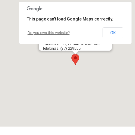
This page can't load Google Maps correctly.
OK
Do you own this website?
AMADENTA, odontologijos klinika, S.
Preišegalavičienės įmonė
Laisvės al. 77, LT- 44298 KAUNAS
Telefonas: (37) 229555