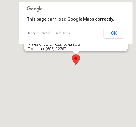
This page can't load Google Maps correctly.
OK
Do you own this website?
D. Nemeikštienės odos ligų, gydomosios kosmetikos
ir lazerinės dermatologijos kabinetas
Vilties g. 32, LT- 63210 ALYTUS
Telefonas: (685) 32787