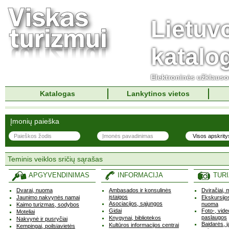
Lietuv
katalo
Elektroninės užklaus
Katalogas
Lankytinos vietos
Įmonių paieška
Teminis veiklos sričių sąrašas
APGYVENDINIMAS
INFORMACIJA
TUR
Dvarai, nuoma
Ambasados ir konsulinės
Dviračiai, 
įstaigos
Jaunimo nakvynės namai
Ekskursijos
Asociacijos, sąjungos
nuoma
Kaimo turizmas, sodybos
Gidai
Foto-, vid
Moteliai
paslaugos
Knygynai, bibliotekos
Nakvynė ir pusryčiai
Baidarės, j
Kultūros informacijos centrai
Kempingai, poilsiavietės