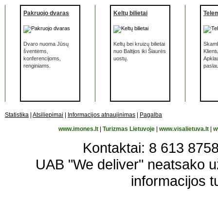
Pakruojo dvaras
Keltų bilietai
Tele
Dvaro nuoma Jūsų
Keltų bei kruizų bilietai
Skamb
šventėms,
nuo Baltijos iki Šiaurės
Klient
konferencijoms,
uostų.
Apkla
renginiams.
pasla
Statistika
|
Atsiliepimai
|
Informacijos atnaujinimas
|
Pagalba
www.imones.lt
|
Turizmas Lietuvoje
|
www.visalietuva.lt
|
w
Kontaktai: 8 613 87583
UAB "We deliver" neatsako 
informacijos t