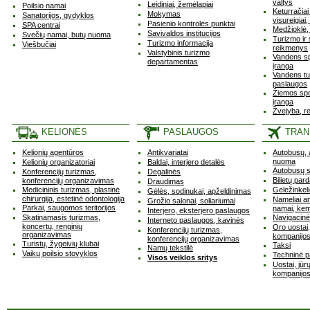
valtys
Leidiniai, žemėlapiai
Poilsio namai
Keturračiai
Mokymas
Sanatorijos, gydyklos
visureigiai,
Pasienio kontrolės punktai
SPA centrai
Medžioklė, 
Savivaldos institucijos
Svečių namai, butų nuoma
Turizmo ir
Turizmo informacija
Viešbučiai
reikmenys
Valstybinis turizmo
Vandens s
departamentas
įranga
Vandens t
paslaugos
Žiemos sp
įranga
Žvejyba, r
KELIONĖS
PASLAUGOS
TRAN
Kelionių agentūros
Antikvariatai
Autobusų, a
nuoma
Kelionių organizatoriai
Baldai, interjero detalės
Autobusų s
Konferencijų turizmas,
Degalinės
Bilietų par
konferencijų organizavimas
Draudimas
Medicininis turizmas, plastinė
Geležinkeli
Gėlės, sodinukai, apželdinimas
chirurgija, estetinė odontologija
Nameliai ant
Grožio salonai, soliariumai
Parkai, saugomos teritorijos
namai, kem
Interjero, eksterjero paslaugos
Skatinamasis turizmas,
Navigacinė
Interneto paslaugos, kavinės
koncertų, renginių
Oro uostai,
Konferencijų turizmas,
organizavimas
kompanijo
konferencijų organizavimas
Turistų, žygeivių klubai
Taksi
Namų tekstilė
Vaikų poilsio stovyklos
Techninė p
Visos veiklos sritys
Uostai, jūr
kompanijo