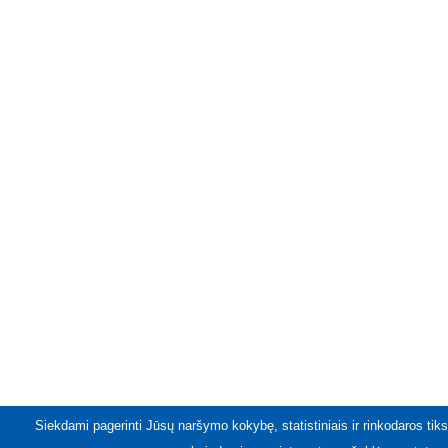
Siekdami pagerinti Jūsų naršymo kokybę, statistiniais ir rinkodaros tiks