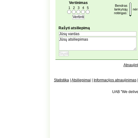
Vertinimas
Bendras
1
2
3
4
5
lankytojų
nėr
reitingas:
Rašyti atsiliepimą
Atnaujint
Statistika
|
Atsiliepimai
|
Informacijos atnaujinimas
UAB "We deliver