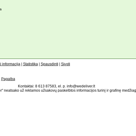
a
i informaciją
|
Statistika
|
Spausdinti
|
Siųsti
|
Pagalba
Kontaktai: 8 613 87583, el. p. info@wedeliver.lt
" neatsako už reklamos užsakovų paskelbtos informacijos turinį ir grafinę medžia