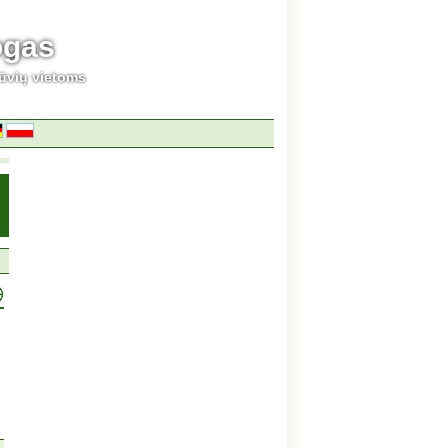
ogas
ūvių vietoms