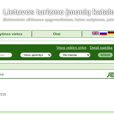
Lietuvos turizmo įmonių katal
Elektroninės užklausos apgyvendinimui, kaimo sodyboms, pob
ytinos vietos
Orai
Visos veiklos sritys
Detali paieška
inė
2210