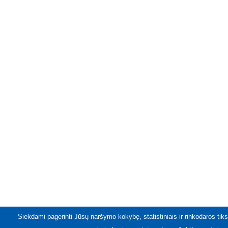
Siekdami pagerinti Jūsų naršymo kokybę, statistiniais ir rinkodaros tiks