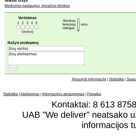
Veiklos sritys
Medicinos paslaugos, privačios klinikos
Vertinimas
Bendras
1
2
3
4
5
lankytojų
nėra
reitingas:
Rašyti atsiliepimą
Atnaujinti informaciją
|
Statistika
|
Spaus
Statistika
|
Atsiliepimai
|
Informacijos atnaujinimas
|
Pagalba
Kontaktai: 8 613 87583
UAB "We deliver" neatsako 
informacijos t