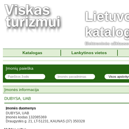
Lietuv
katalo
Elektroninės užklaus
Katalogas
Lankytinos vietos
Įmonių paieška
Įmonės informacija
DUBYSA, UAB
Įmonės duomenys
DUBYSA, UAB
Įmonės kodas 132085369
Draugystės g. 21, LT-51231, KAUNAS (37) 350328