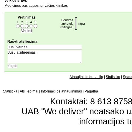
Veiklos sritys
Medicinos paslaugos, privačios klinikos
Vertinimas
Bendras
1
2
3
4
5
lankytojų
nėra
reitingas:
Rašyti atsiliepimą
Atnaujinti informaciją
|
Statistika
|
Spaus
Statistika
|
Atsiliepimai
|
Informacijos atnaujinimas
|
Pagalba
Kontaktai: 8 613 87583
UAB "We deliver" neatsako 
informacijos t