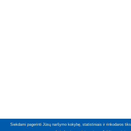
Siekdami pagerinti Jūsų naršymo kokybę, statistiniais ir rinkodaros tiks