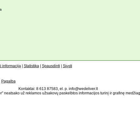
a
i informaciją
|
Statistika
|
Spausdinti
|
Siųsti
|
Pagalba
Kontaktai: 8 613 87583, el. p. info@wedeliver.lt
" neatsako už reklamos užsakovų paskelbtos informacijos turinį ir grafinę medžia