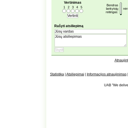
Vertinimas
Bendras
1
2
3
4
5
lankytojų
nėr
reitingas:
Rašyti atsiliepimą
Atnaujint
Statistika
|
Atsiliepimai
|
Informacijos atnaujinimas
UAB "We deliver