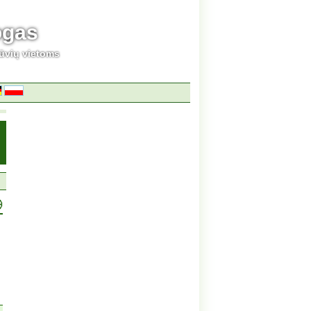
ogas
ūvių vietoms