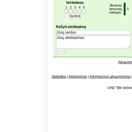
Vertinimas
Bendras
1
2
3
4
5
lankytojų
5
reitingas:
Rašyti atsiliepimą
Atnaujint
Statistika
|
Atsiliepimai
|
Informacijos atnaujinimas
UAB "We deliver