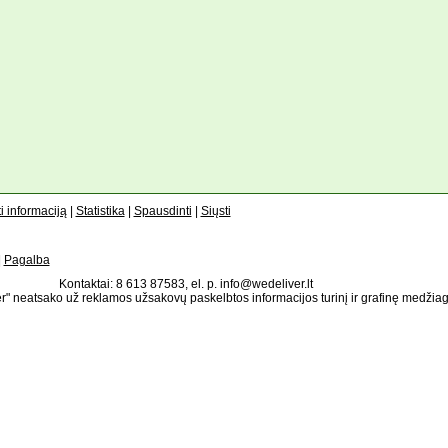
i informaciją
|
Statistika
|
Spausdinti
|
Siųsti
|
Pagalba
Kontaktai: 8 613 87583, el. p. info@wedeliver.lt
" neatsako už reklamos užsakovų paskelbtos informacijos turinį ir grafinę medžia