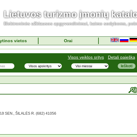
Lietuvos turizmo įmonių katal
Elektroninės užklausos apgyvendinimui, kaimo sodyboms, pob
ytinos vietos
Orai
Visos veiklos sritys
Detali paieška
I SEN., ŠILALĖS R. (682) 41056