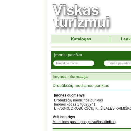
Katalogas
Lank
Įmonių paieška
Įmonės informacija
Drobūkščių medicinos punktas
Įmonės duomenys
Drobūkščių medicinos punktas
Įmonės kodas 176628941
LT-75343, DROBŪKŠČIŲ K., ŠILALĖS KAIMIŠKOJ
Veiklos sritys
Medicinos paslaugos, privačios klinikos