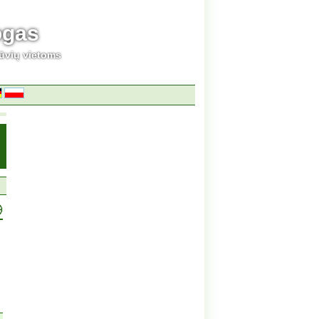
ogas
ūvių vietoms