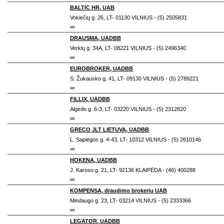
BALTIC HR, UAB
Vokiečių g. 26, LT- 01130 VILNIUS - (5) 2505831
...
DRAUSMA, UADBB
Verkių g. 34A, LT- 08221 VILNIUS - (5) 2496340
...
EUROBROKER, UADBB
S. Žukausko g. 41, LT- 09130 VILNIUS - (5) 2789221
...
FILLIX, UADBB
Algirdo g. 6-3, LT- 03220 VILNIUS - (5) 2312820
...
GRECO JLT LIETUVA, UADBB
L. Sapiegos g. 4-43, LT- 10312 VILNIUS - (5) 2610146
...
HOKENA, UADBB
J. Karoso g. 21, LT- 92136 KLAIPĖDA - (46) 400288
...
KOMPENSA, draudimo brokerių UAB
Mindaugo g. 23, LT- 03214 VILNIUS - (5) 2333366
...
LEGATOR, UADBB