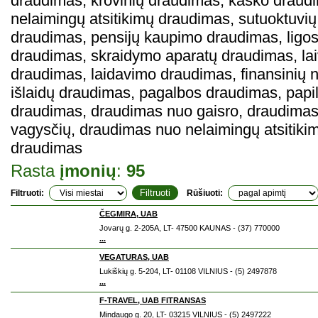
draudimas, krovinių draudimas, kasko draudi
nelaimingų atsitikimų draudimas, sutuoktuvi
draudimas, pensijų kaupimo draudimas, ligos
draudimas, skraidymo aparatų draudimas, lai
draudimas, laidavimo draudimas, finansinių n
išlaidų draudimas, pagalbos draudimas, papi
draudimas, draudimas nuo gaisro, draudima
vagysčių, draudimas nuo nelaimingų atsitikim
draudimas
Rasta
įmonių
:
95
Filtruoti:
Rūšiuoti:
ČEGMIRA, UAB
Jovarų g. 2-205A, LT- 47500 KAUNAS - (37) 770000
...
VEGATURAS, UAB
Lukiškių g. 5-204, LT- 01108 VILNIUS - (5) 2497878
...
F-TRAVEL, UAB FITRANSAS
Mindaugo g. 20, LT- 03215 VILNIUS - (5) 2497222