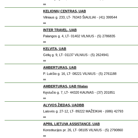
...
KELIONIŲ CENTRAS, UAB
Vilniaus g. 233, LT- 76343 ŠIAULIAI - (41) 399544
...
INTER TRAVEL, UAB
Palangos g. 4, LT- 01402 VILNIUS - (5) 2786835
...
KELVITA, UAB
Gėlių g. 9, LT- 01137 VILNIUS - (5) 2624941
...
AMBERTURAS, UAB
P. Lukšio g. 16, LT- 08221 VILNIUS - (5) 2761188
...
AMBERTURAS, UAB filialas
Kęstučio g. 7, LT- 44320 KAUNAS - (37) 201851
...
ALYVOS ŽIEDAS, UADBB
Laisvės g. 27-12, LT- 89222 MAŽEIKIAI - (686) 42793
...
APRIL LIETUVA ASSISTANCE, UAB
Konstitucijos pr. 26, LT- 08105 VILNIUS - (5) 2790860
...