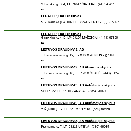
V. Bielskio g. 30A, LT- 76147 ŠIAULIAI - (41) 545491
...
LEGATOR, UADBB filialas
S. Žukausko g. 4-104, LT- 08244 VILNIUS - (5) 2159227
...
LEGATOR, UADBB filialas
Gamyklos g. 44B, LT- 89104 MAŽEIKIAI - (443) 67239
...
LIETUVOS DRAUDIMAS, AB
J. Basanavičiaus g. 12, LT- 03600 VILNIUS - () 1828
...
LIETUVOS DRAUDIMAS, AB Akmenos skyrius
J. Basanavičiaus g. 10, LT- 75138 ŠILALĖ - (449) 51245
...
LIETUVOS DRAUDIMAS, AB Aukštaitijos skyrius
Sėlių a. 22, LT- 32110 ZARASAI - (385) 51069
...
LIETUVOS DRAUDIMAS, AB Aukštaitijos skyrius
Vaižganto g. 17, LT- 28197 UTENA - (389) 50359
...
LIETUVOS DRAUDIMAS, AB Aukštaitijos skyrius
Pramonės g. 7, LT- 28216 UTENA - (389) 69035