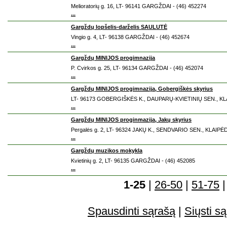
Melioratorių g. 16, LT- 96141 GARGŽDAI - (46) 452274
...
Gargždų lopšelis-darželis SAULUTĖ
Vingio g. 4, LT- 96138 GARGŽDAI - (46) 452674
...
Gargždų MINIJOS progimnazija
P. Cvirkos g. 25, LT- 96134 GARGŽDAI - (46) 452074
...
Gargždų MINIJOS progimnazija, Gobergiškės skyrius
LT- 96173 GOBERGIŠKĖS K., DAUPARŲ-KVIETINIŲ SEN., KLA
...
Gargždų MINIJOS proginmazija, Jakų skyrius
Pergalės g. 2, LT- 96324 JAKŲ K., SENDVARIO SEN., KLAIPĖD
...
Gargždų muzikos mokykla
Kvietinių g. 2, LT- 96135 GARGŽDAI - (46) 452085
...
1-25
|
26-50
|
51-75
Spausdinti sąrašą
|
Siųsti są