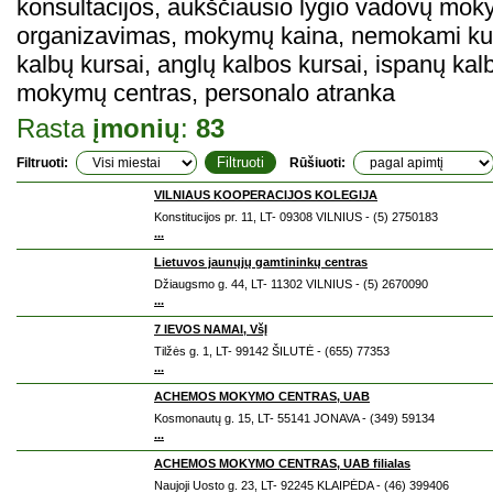
konsultacijos, aukščiausio lygio vadovų m
organizavimas, mokymų kaina, nemokami kur
kalbų kursai, anglų kalbos kursai, ispanų ka
mokymų centras, personalo atranka
Rasta
įmonių
:
83
Filtruoti:
Rūšiuoti:
VILNIAUS KOOPERACIJOS KOLEGIJA
Konstitucijos pr. 11, LT- 09308 VILNIUS - (5) 2750183
...
Lietuvos jaunųjų gamtininkų centras
Džiaugsmo g. 44, LT- 11302 VILNIUS - (5) 2670090
...
7 IEVOS NAMAI, VšĮ
Tilžės g. 1, LT- 99142 ŠILUTĖ - (655) 77353
...
ACHEMOS MOKYMO CENTRAS, UAB
Kosmonautų g. 15, LT- 55141 JONAVA - (349) 59134
...
ACHEMOS MOKYMO CENTRAS, UAB filialas
Naujoji Uosto g. 23, LT- 92245 KLAIPĖDA - (46) 399406