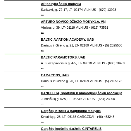
AR pokylių šokių mokykla
Šaltkalvių g. 72-17, LT- 02174 VILNIUS - (670) 13923
...
ARTŪRO NOVIKO DŽIAZO MOKYKLA, VšĮ
Vilniaus g. 39, LT- 01119 VILNIUS - (612) 73531
...
BALTIC AVIATION ACADEMY, UAB
Dariaus ir Girėno g. 21, LT- 02189 VILNIUS - (5) 2525536
...
BALTIC PARAMOTORS, UAB
A. Juozapavičiaus g. 4-5, LT- 09310 VILNIUS - (686) 36482
...
CAM&CONS, UAB
Dariaus ir Girėno g. 20, LT- 02169 VILNIUS - (5) 2165173
...
DANCELITA, sportinių ir pramoginių šokių asociacija
Justiniškių g. 62A, LT- 05239 VILNIUS - (684) 23000
...
Gargždų KRANTO pagrindinė mokykla
Kvietinių g. 28, LT- 96136 GARGŽDAI - (46) 453243
...
Gargždų lopšeilis-darželis GINTARĖLIS