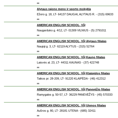
...
Alytaus rajono meno ir sporto mokykla
Ežero g. 18, LT- 64137 DAUGAI, ALYTAUS R. - (315) 69633
...
AMERICAN ENGLISH SCHOOL, VšĮ
Naugarduko g. 4/12, LT- 01309 VILNIUS - (5) 2791011
...
AMERICAN ENGLISH SCHOOL, VšĮ Alytaus filialas
Naujoji g. 3, LT- 62119 ALYTUS - (315) 52764
...
AMERICAN ENGLISH SCHOOL, VšĮ Kauno filialas
Laisvės al. 23, LT- 44311 KAUNAS - (37) 422748
...
AMERICAN ENGLISH SCHOOL, VšĮ Klaipėdos filialas
Taikos pr. 28-209, LT- 91220 KLAIPĖDA - (46) 412312
...
AMERICAN ENGLISH SCHOOL, VšĮ Panevėžio filialas
Ramygalos g. 50-57, LT- 36229 PANEVĖŽYS - (45) 570333
...
AMERICAN ENGLISH SCHOOL, VšĮ Utenos filialas
Aušros g. 80, LT- 28181 UTENA - (685) 32411
...