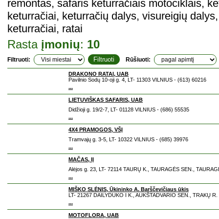
remontas, safaris keturračiais motociklais, k
keturračiai, keturračių dalys, visureigių daly
keturračiai, ratai
Rasta
įmonių
:
10
Filtruoti:
Rūšiuoti:
DRAKONO RATAI, UAB
Pavilnio Sodų 10-oji g. 4, LT- 11303 VILNIUS - (613) 60216
...
LIETUVIŠKAS SAFARIS, UAB
Didžioji g. 19/2-7, LT- 01128 VILNIUS - (686) 55535
...
4X4 PRAMOGOS, VŠĮ
Tramvajų g. 3-5, LT- 10322 VILNIUS - (685) 39976
...
MAČAS, IĮ
Alėjos g. 23, LT- 72114 TAURŲ K., TAURAGĖS SEN., TAURAGĖ
...
MIŠKO SLĖNIS, Ūkininko A. Barščevičiaus ūkis
LT- 21267 DAILYDUKO I K., AUKŠTADVARIO SEN., TRAKŲ R. -
...
MOTOFLORA, UAB