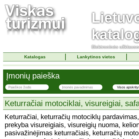
Lietuv
katalo
Elektroninės užklaus
Katalogas
Lankytinos vietos
Įmonių paieška
Keturračiai motociklai, visureigiai, safa
Keturračiai, keturračių motociklų pardavimas
prekyba visureigiais, visureigių nuoma, kelion
pasivažinėjimas keturračiais, keturračių moto