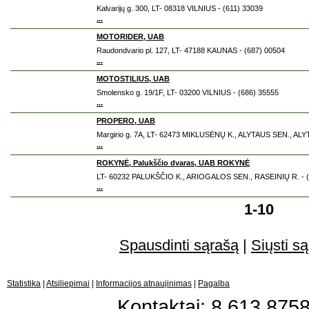
Kalvarijų g. 300, LT- 08318 VILNIUS - (611) 33039
...
MOTORIDER, UAB
Raudondvario pl. 127, LT- 47188 KAUNAS - (687) 00504
...
MOTOSTILIUS, UAB
Smolensko g. 19/1F, LT- 03200 VILNIUS - (686) 35555
...
PROPERO, UAB
Margirio g. 7A, LT- 62473 MIKLUSĖNŲ K., ALYTAUS SEN., ALY
...
ROKYNĖ, Palukščio dvaras, UAB ROKYNĖ
LT- 60232 PALUKŠČIO K., ARIOGALOS SEN., RASEINIŲ R. - (
...
1-10
Spausdinti sąrašą
|
Siųsti są
Statistika
|
Atsiliepimai
|
Informacijos atnaujinimas
|
Pagalba
Kontaktai: 8 613 87583