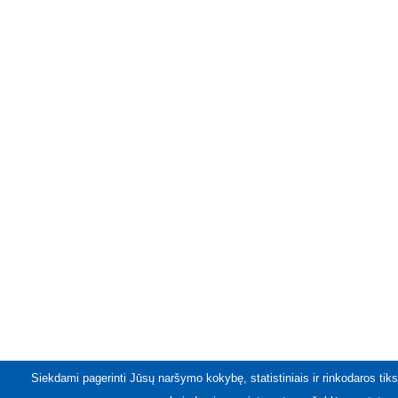
Siekdami pagerinti Jūsų naršymo kokybę, statistiniais ir rinkodaros tiks