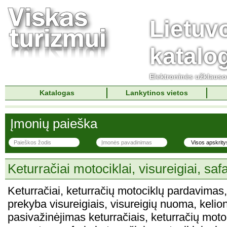
Lietuv
katalo
Elektroninės užklaus
Katalogas
Lankytinos vietos
Įmonių paieška
Keturračiai motociklai, visureigiai, safa
Keturračiai, keturračių motociklų pardavimas
prekyba visureigiais, visureigių nuoma, kelion
pasivažinėjimas keturračiais, keturračių moto