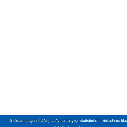
Siekdami pagerinti Jūsų naršymo kokybę, statistiniais ir rinkodaros tiks