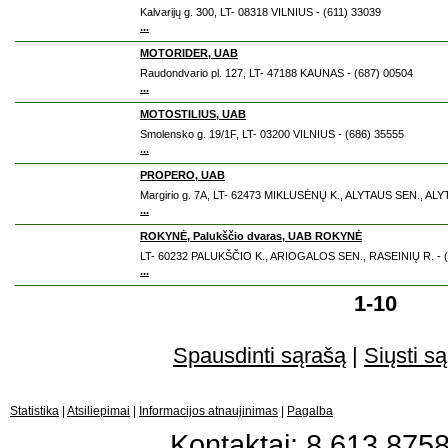
Kalvarijų g. 300, LT- 08318 VILNIUS - (611) 33039
...
MOTORIDER, UAB
Raudondvario pl. 127, LT- 47188 KAUNAS - (687) 00504
...
MOTOSTILIUS, UAB
Smolensko g. 19/1F, LT- 03200 VILNIUS - (686) 35555
...
PROPERO, UAB
Margirio g. 7A, LT- 62473 MIKLUSĖNŲ K., ALYTAUS SEN., ALY
...
ROKYNĖ, Palukščio dvaras, UAB ROKYNĖ
LT- 60232 PALUKŠČIO K., ARIOGALOS SEN., RASEINIŲ R. - (
...
1-10
Spausdinti sąrašą
|
Siųsti są
Statistika
|
Atsiliepimai
|
Informacijos atnaujinimas
|
Pagalba
Kontaktai: 8 613 87583