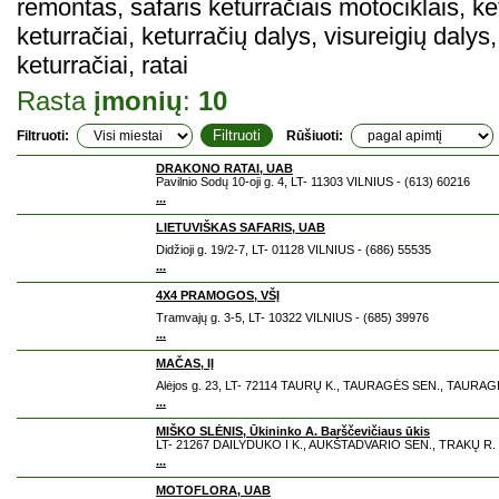
remontas, safaris keturračiais motociklais, k
keturračiai, keturračių dalys, visureigių daly
keturračiai, ratai
Rasta
įmonių
:
10
Filtruoti:
Rūšiuoti:
DRAKONO RATAI, UAB
Pavilnio Sodų 10-oji g. 4, LT- 11303 VILNIUS - (613) 60216
...
LIETUVIŠKAS SAFARIS, UAB
Didžioji g. 19/2-7, LT- 01128 VILNIUS - (686) 55535
...
4X4 PRAMOGOS, VŠĮ
Tramvajų g. 3-5, LT- 10322 VILNIUS - (685) 39976
...
MAČAS, IĮ
Alėjos g. 23, LT- 72114 TAURŲ K., TAURAGĖS SEN., TAURAGĖ
...
MIŠKO SLĖNIS, Ūkininko A. Barščevičiaus ūkis
LT- 21267 DAILYDUKO I K., AUKŠTADVARIO SEN., TRAKŲ R. -
...
MOTOFLORA, UAB