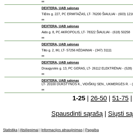
...
DEXTERA, UAB salonas
Tilžės g. 227, PC ERMITAŽAS, LT- 76200 ŠIAULIAI - (603) 121
...
DEXTERA, UAB salonas
Aido g. 8, PC AKROPOLIS, LT- 78322 ŠIAULIAI - (618) 50258
...
DEXTERA, UAB salonas
Tilto g. 2, IKI, LT- 57256 KĖDAINIAI - (347) 31111
...
DEXTERA, UAB salonas
Draugystės g. 13, PC GERAS, LT- 26112 ELEKTRĖNAI - (528)
...
DEXTERA, UAB salonas
LT- 20100 DUKSTYNOS K., VIDIŠKIŲ SEN., UKMERGĖS R. - (
...
1-25
|
26-50
|
51-75
Spausdinti sąrašą
|
Siųsti są
Statistika
|
Atsiliepimai
|
Informacijos atnaujinimas
|
Pagalba