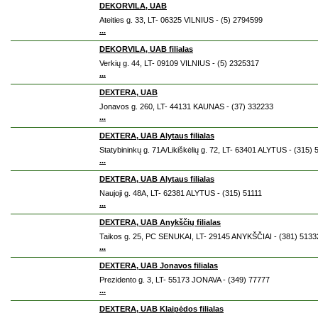
DEKORVILA, UAB
Ateities g. 33, LT- 06325 VILNIUS - (5) 2794599
...
DEKORVILA, UAB filialas
Verkių g. 44, LT- 09109 VILNIUS - (5) 2325317
...
DEXTERA, UAB
Jonavos g. 260, LT- 44131 KAUNAS - (37) 332233
...
DEXTERA, UAB Alytaus filialas
Statybininkų g. 71A/Likiškėlių g. 72, LT- 63401 ALYTUS - (315)
...
DEXTERA, UAB Alytaus filialas
Naujoji g. 48A, LT- 62381 ALYTUS - (315) 51111
...
DEXTERA, UAB Anykščių filialas
Taikos g. 25, PC SENUKAI, LT- 29145 ANYKŠČIAI - (381) 5133
...
DEXTERA, UAB Jonavos filialas
Prezidento g. 3, LT- 55173 JONAVA - (349) 77777
...
DEXTERA, UAB Klaipėdos filialas