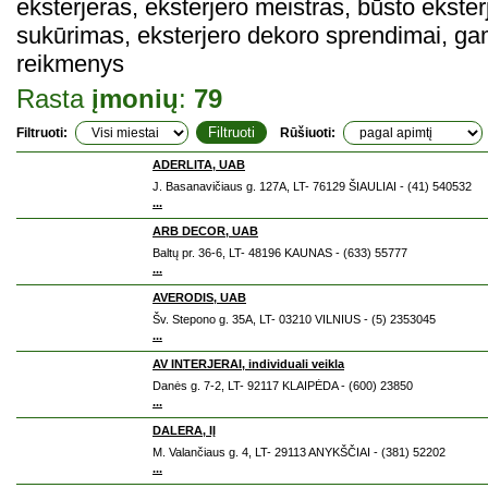
eksterjeras, eksterjero meistras, būsto ekste
sukūrimas, eksterjero dekoro sprendimai, gami
reikmenys
Rasta
įmonių
:
79
Filtruoti:
Rūšiuoti:
ADERLITA, UAB
J. Basanavičiaus g. 127A, LT- 76129 ŠIAULIAI - (41) 540532
...
ARB DECOR, UAB
Baltų pr. 36-6, LT- 48196 KAUNAS - (633) 55777
...
AVERODIS, UAB
Šv. Stepono g. 35A, LT- 03210 VILNIUS - (5) 2353045
...
AV INTERJERAI, individuali veikla
Danės g. 7-2, LT- 92117 KLAIPĖDA - (600) 23850
...
DALERA, IĮ
M. Valančiaus g. 4, LT- 29113 ANYKŠČIAI - (381) 52202
...