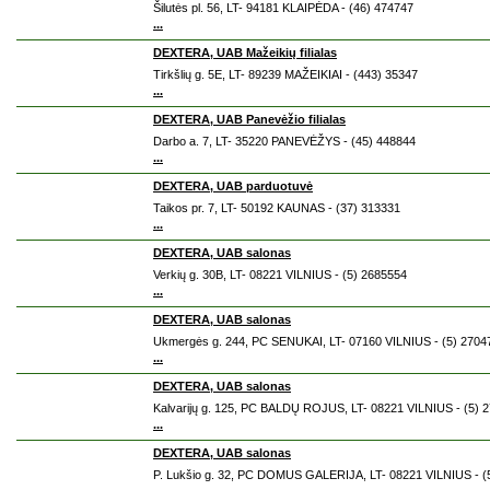
Šilutės pl. 56, LT- 94181 KLAIPĖDA - (46) 474747
...
DEXTERA, UAB Mažeikių filialas
Tirkšlių g. 5E, LT- 89239 MAŽEIKIAI - (443) 35347
...
DEXTERA, UAB Panevėžio filialas
Darbo a. 7, LT- 35220 PANEVĖŽYS - (45) 448844
...
DEXTERA, UAB parduotuvė
Taikos pr. 7, LT- 50192 KAUNAS - (37) 313331
...
DEXTERA, UAB salonas
Verkių g. 30B, LT- 08221 VILNIUS - (5) 2685554
...
DEXTERA, UAB salonas
Ukmergės g. 244, PC SENUKAI, LT- 07160 VILNIUS - (5) 2704
...
DEXTERA, UAB salonas
Kalvarijų g. 125, PC BALDŲ ROJUS, LT- 08221 VILNIUS - (5) 
...
DEXTERA, UAB salonas
P. Lukšio g. 32, PC DOMUS GALERIJA, LT- 08221 VILNIUS - (