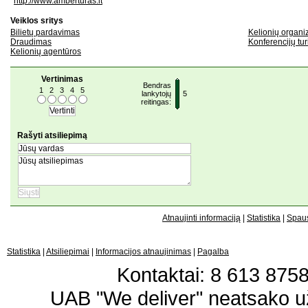
http://www.amberturas.lt
Veiklos sritys
Bilietų pardavimas
Kelionių organiz
Draudimas
Konferencijų tu
Kelionių agentūros
Vertinimas
Bendras
1
2
3
4
5
lankytojų
5
reitingas:
Rašyti atsiliepimą
Atnaujinti informaciją
|
Statistika
|
Spaus
Statistika
|
Atsiliepimai
|
Informacijos atnaujinimas
|
Pagalba
Kontaktai: 8 613 87583
UAB "We deliver" neatsako 