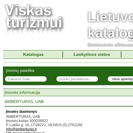
Lietuv
katalo
Elektroninės užklaus
Katalogas
Lankytinos vietos
Įmonių paieška
Įmonės informacija
AMBERTURAS, UAB
Įmonės duomenys
AMBERTURAS, UAB
Įmonės kodas 300038922
P. Lukšio g. 16, LT-08221, VILNIUS (5) 2761188
info@amberturas.lt