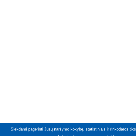
Siekdami pagerinti Jūsų naršymo kokybę, statistiniais ir rinkodaros tiks