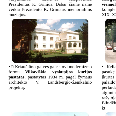
Prezidentas K. Grinius. Dabar šiame name
vienuol
veikia Prezidento K. Griniaus memorialinis
komplek
muziejus.
XIX–XX
• P. Kriaučiūno gatvės gale stovi modernizmo
• Keli
formų
Vilkaviškio vyskupijos kurijos
pasukę 
pastatas
, pastatytas 1934 m. pagal žymaus
įkurta
architekto V. Landsbergio-Žemkalnio
palaido
projektą.
perlai
atgimim
rašytoj
Bliūdži
kt.