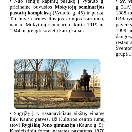
• Nuo senųjų kapinių pasukę į Vytauto g.
•
Šv. Vi
prieiname buvusios
Mokytojų seminarijos
g. 31A)
pastatų kompleksą
(Vytauto g. 45) ir parką.
1888 m.
Tai buvę carinės Rusijos armijos karininkų
Uždary
namai. Mokytojų seminarija įkurta 1919 m.
paveiks
1944 m. įrengti sovietų karių kapai.
1999 m.
dango
restaur
Šventor
grupė „
• Sugrįžę į J. Basanavičiaus aikštę, einame
link Kauno gatvės. Už Kultūros centro rūmų
stovi
Rygiškių Jono gimnazija
(Kauno g. 5).
Klasicistinių formų pastatas pastatytas 1870