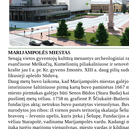
MARIJAMPOLĖS MIESTAS
Senąją vietos gyventojų kultūrą menantys archeologiniai radi
esančiuose Meškučių, Kumelionių piliakalniuose ir senovės
krašte jau I a. pr. Kr. gyveno žmonės. XIII a. daug pilių su
likusieji apleido Sūduvą.
Daug metų buvo laikoma, kad Marijampolės miestas galėjo i
istoriniuose šaltiniuose pirmą kartą buvo paminėtas 1667 m.
miesto pirmtakas galėjęs būti Senos Būdos (Stara Buda) ka
pusšimtį metų vėliau. 1758 m. grafienė P. Ščiukaitė-Butleri
fundacijos aktą; netrukus buvo pastatytas vienuolynas. Buv
nurodytos jos ribos: iš vienos pusės teritoriją skalauja Šeš
bravorų – Jevonio upelis, kuris įteka į Šešupę. Fundacijos
vėliau Starapolė, vadinama Marijampolės vardu. Kadangi m
įtaką turėjo marijonų vienuolynas, miesto vardas ir kildina