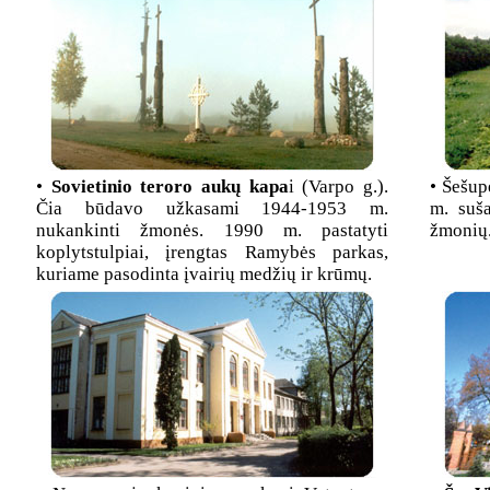
•
Sovietinio teroro aukų kapa
i (Varpo g.).
• Šešup
Čia būdavo užkasami 1944-1953 m.
m. suš
nukankinti žmonės. 1990 m. pastatyti
žmonių
koplytstulpiai, įrengtas Ramybės parkas,
kuriame pasodinta įvairių medžių ir krūmų.