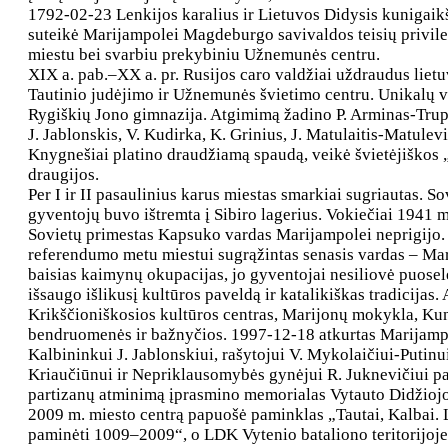
1792-02-23 Lenkijos karalius ir Lietuvos Didysis kunigaik
suteikė Marijampolei Magdeburgo savivaldos teisių privileg
miestu bei svarbiu prekybiniu Užnemunės centru.
XIX a. pab.–XX a. pr. Rusijos caro valdžiai uždraudus lie
Tautinio judėjimo ir Užnemunės švietimo centru. Unikalų v
Rygiškių Jono gimnazija. Atgimimą žadino P. Arminas-Trupin
J. Jablonskis, V. Kudirka, K. Grinius, J. Matulaitis-Matulev
Knygnešiai platino draudžiamą spaudą, veikė švietėjiškos „
draugijos.
Per I ir II pasaulinius karus miestas smarkiai sugriautas. 
gyventojų buvo ištremta į Sibiro lagerius. Vokiečiai 1941
Sovietų primestas Kapsuko vardas Marijampolei neprigijo.
referendumo metu miestui sugrąžintas senasis vardas – Ma
baisias kaimynų okupacijas, jo gyventojai nesiliovė puoselė
išsaugo išlikusį kultūros paveldą ir katalikiškas tradicijas.
Krikščioniškosios kultūros centras, Marijonų mokykla, Kuni
bendruomenės ir bažnyčios. 1997-12-18 atkurtas Marijampol
Kalbininkui J. Jablonskiui, rašytojui V. Mykolaičiui-Putinu
Kriaučiūnui ir Nepriklausomybės gynėjui R. Juknevičiui pa
partizanų atminimą įprasmino memorialas Vytauto Didžiojo
2009 m. miesto centrą papuošė paminklas „Tautai, Kalbai. 
paminėti 1009–2009“, o LDK Vytenio bataliono teritorijoje