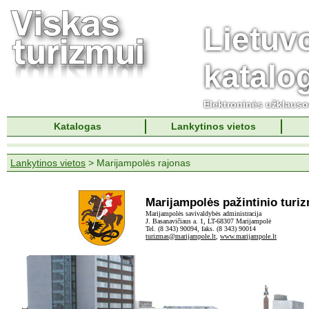
Lietuv
katalo
Elektroninės užklaus
Katalogas
Lankytinos vietos
Lankytinos vietos
> Marijampolės rajonas
Marijampolės pažintinio turi
Marijampolės savivaldybės administracija
J. Basanavičiaus a. 1, LT-68307 Marijampolė
Tel. (8 343) 90094, faks. (8 343) 90014
turizmas@marijampole.lt
,
www.marijampole.lt