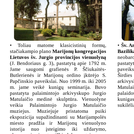
• Toliau matome klasicistinių formų,
•
Šv. A
stačiakampio plano
Marijonų kongregacijos
Bazilik
Lietuvos šv. Jurgio provincijos vienuolyną
neobar
(J. Bendoriaus g. 3), pastatytą apie 1792 m.
pastat
Jame saugomi grafienės P. Ščiukaitės-
paveik
Butlerienės ir Marijonų ordino įkūrėjo S.
Širdies
Papčinskio paveikslai. Nuo 1999 m. iki 2005
arkiv
m. jame veikė kunigų seminarija. Buvo
Matula
pastatyta palaimintojo arkivyskupo Jurgio
palaid
Matulaičio medinė skulptūra. Vienuolyne
kunigas
veikia Palaimintojo Jurgio Matulaičio
sukilėli
muziejus. Muziejuje pristatoma puiki
ekspozicija supažindinanti su Marijampolės
miesto pradžia ir Marijonų vienuolyno
istorija nuo įsteigimo iki uždarymo,