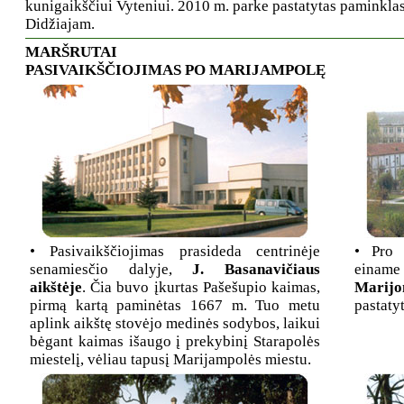
kunigaikščiui Vyteniui. 2010 m. parke pastatytas paminkla
Didžiajam.
MARŠRUTAI
PASIVAIKŠČIOJIMAS PO MARIJAMPOLĘ
• Pasivaikščiojimas prasideda centrinėje
• Pro 
senamiesčio dalyje,
J. Basanavičiaus
einame
aikštėje
. Čia buvo įkurtas Pašešupio kaimas,
Marijo
pirmą kartą paminėtas 1667 m. Tuo metu
pastaty
aplink aikštę stovėjo medinės sodybos, laikui
bėgant kaimas išaugo į prekybinį Starapolės
miestelį, vėliau tapusį Marijampolės miestu.