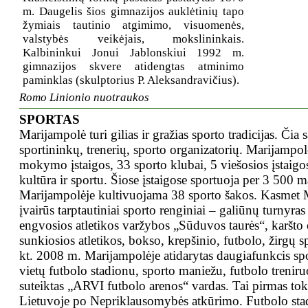
m. Daugelis šios gimnazijos auklėtinių tapo
žymiais tautinio atgimimo, visuomenės,
valstybės veikėjais, mokslininkais.
Kalbininkui Jonui Jablonskiui 1992 m.
gimnazijos skvere atidengtas atminimo
paminklas (skulptorius P. Aleksandravičius).
Romo Linionio nuotraukos
SPORTAS
Marijampolė turi gilias ir gražias sporto tradicijas. Čia
sportininkų, trenerių, sporto organizatorių. Marijampol
mokymo įstaigos, 33 sporto klubai, 5 viešosios įstaigos
kultūra ir sportu. Šiose įstaigose sportuoja per 3 500 
Marijampolėje kultivuojama 38 sporto šakos. Kasmet 
įvairūs tarptautiniai sporto renginiai – galiūnų turnyras
engvosios atletikos varžybos „Sūduvos taurės“, karšto 
sunkiosios atletikos, bokso, krepšinio, futbolo, žirgų 
kt. 2008 m. Marijampolėje atidarytas daugiafunkcis s
vietų futbolo stadionu, sporto maniežu, futbolo trenir
suteiktas „ARVI futbolo arenos“ vardas. Tai pirmas to
Lietuvoje po Nepriklausomybės atkūrimo. Futbolo sta