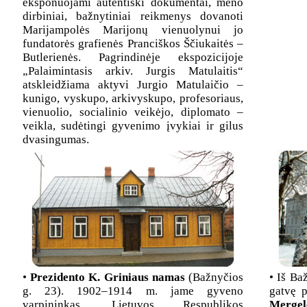
eksponuojami autentiški dokumentai, meno
dirbiniai, bažnytiniai reikmenys dovanoti
Marijampolės Marijonų vienuolynui jo
fundatorės grafienės Pranciškos Ščiukaitės –
Butlerienės. Pagrindinėje ekspozicijoje
„Palaimintasis arkiv. Jurgis Matulaitis“
atskleidžiama aktyvi Jurgio Matulaičio –
kunigo, vyskupo, arkivyskupo, profesoriaus,
vienuolio, socialinio veikėjo, diplomato –
veikla, sudėtingi gyvenimo įvykiai ir gilus
dvasingumas.
•
Prezidento K. Griniaus namas
(Bažnyčios
• Iš Ba
g. 23). 1902–1914 m. jame gyveno
gatvę 
varpininkas, Lietuvos Respublikos
Merge