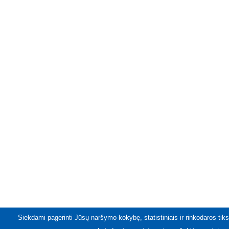
Siekdami pagerinti Jūsų naršymo kokybę, statistiniais ir rinkodaros tiks