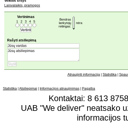
Veiklos sritys
Laisvalaikis, pramogos
Vertinimas
Bendras
1
2
3
4
5
lankytojų
nėra
reitingas:
Rašyti atsiliepimą
Atnaujinti informaciją
|
Statistika
|
Spaus
Statistika
|
Atsiliepimai
|
Informacijos atnaujinimas
|
Pagalba
Kontaktai: 8 613 87583
UAB "We deliver" neatsako 
informacijos t