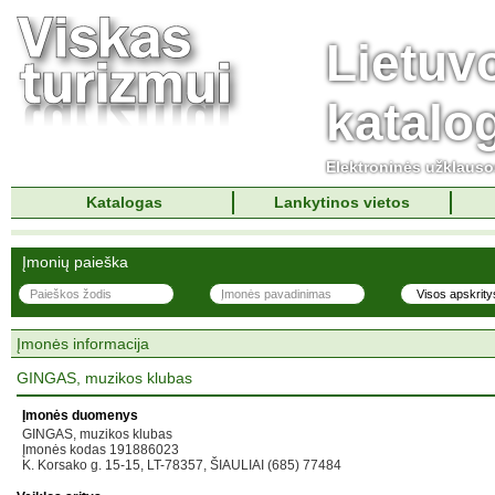
Lietuv
katalo
Elektroninės užklaus
Katalogas
Lankytinos vietos
Įmonių paieška
Įmonės informacija
GINGAS, muzikos klubas
Įmonės duomenys
GINGAS, muzikos klubas
Įmonės kodas 191886023
K. Korsako g. 15-15, LT-78357, ŠIAULIAI (685) 77484