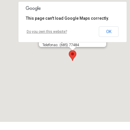
This page can't load Google Maps correctly.
OK
Do you own this website?
GINGAS, muzikos klubas
K. Korsako g. 15-15, LT- 78357 ŠIAULIAI
Telefonas: (685) 77484