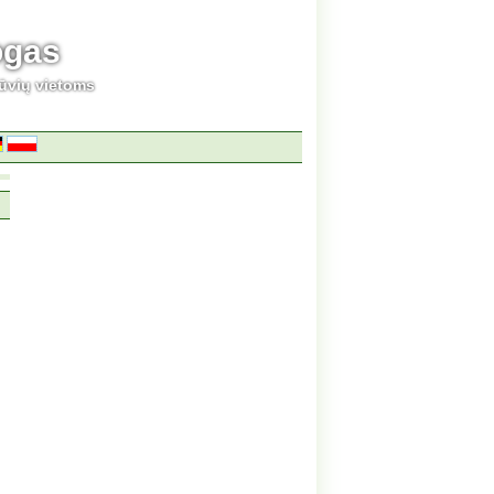
ogas
ūvių vietoms