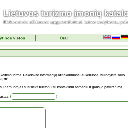
Lietuvos turizmo įmonių katal
Elektroninės užklausos apgyvendinimui, kaimo sodyboms, pob
ytinos vietos
Orai
keitimo formą. Pakeiskite informaciją atitinkamuose laukeliuose, nurodykite savo
ųsti".
sų darbuotojas susisieks telefonu su kontaktiniu asmeniu ir gaus jo patvirtinimą.
paštas: