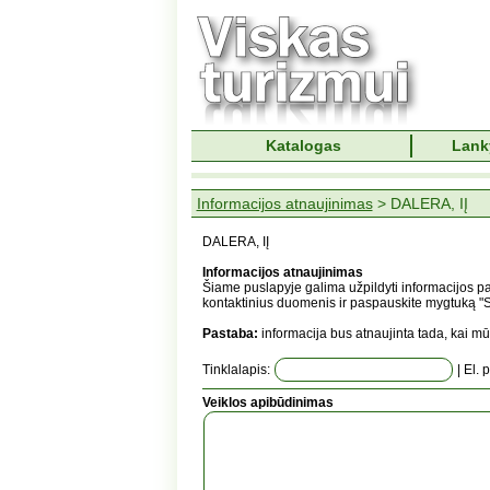
Katalogas
Lank
Informacijos atnaujinimas
> DALERA, IĮ
DALERA, IĮ
Informacijos atnaujinimas
Šiame puslapyje galima užpildyti informacijos pa
kontaktinius duomenis ir paspauskite mygtuką "Si
Pastaba:
informacija bus atnaujinta tada, kai mū
Tinklalapis:
| El. 
Veiklos apibūdinimas