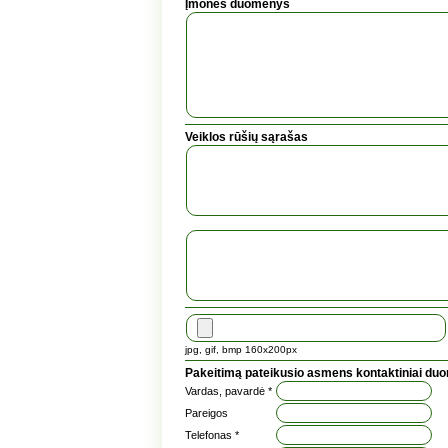
Įmonės duomenys
Veiklos rūšių sąrašas
jpg, gif, bmp 160x200px
Pakeitimą pateikusio asmens kontaktiniai du
Vardas, pavardė *
Pareigos
Telefonas *