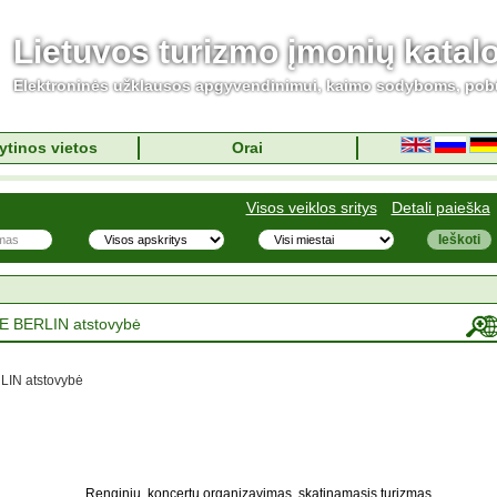
Lietuvos turizmo įmonių katal
Elektroninės užklausos apgyvendinimui, kaimo sodyboms, pob
ytinos vietos
Orai
Visos veiklos sritys
Detali paieška
E BERLIN atstovybė
LIN atstovybė
Renginių, koncertų organizavimas, skatinamasis turizmas