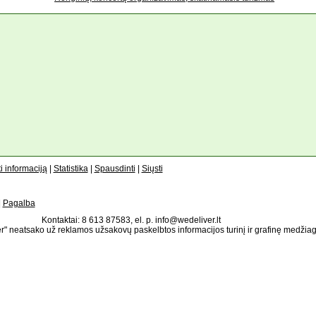
i informaciją
|
Statistika
|
Spausdinti
|
Siųsti
|
Pagalba
Kontaktai: 8 613 87583, el. p. info@wedeliver.lt
" neatsako už reklamos užsakovų paskelbtos informacijos turinį ir grafinę medžia