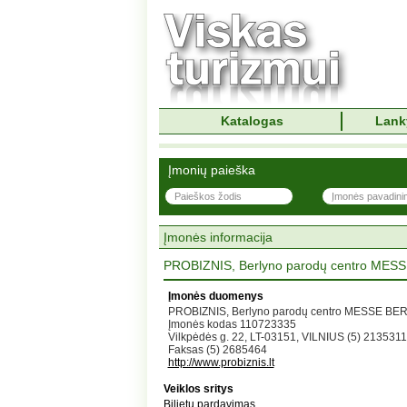
Katalogas
Lank
Įmonių paieška
Įmonės informacija
PROBIZNIS, Berlyno parodų centro MESS
Įmonės duomenys
PROBIZNIS, Berlyno parodų centro MESSE BER
Įmonės kodas 110723335
Vilkpėdės g. 22, LT-03151, VILNIUS (5) 2135311
Faksas (5) 2685464
http://www.probiznis.lt
Veiklos sritys
Bilietų pardavimas