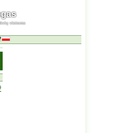
ogas
ūvių vietoms