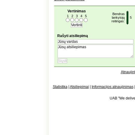
Vertinimas
Bendras
1
2
3
4
5
lankytojų
5
reitingas:
Rašyti atsiliepimą
Atnaujint
Statistika
|
Atsiliepimai
|
Informacijos atnaujinimas
UAB "We deliver