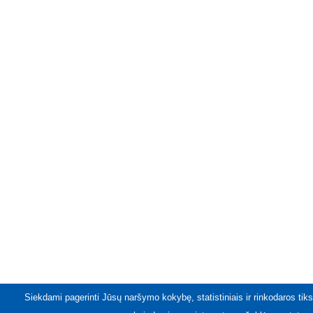
Siekdami pagerinti Jūsų naršymo kokybę, statistiniais ir rinkodaros tiks