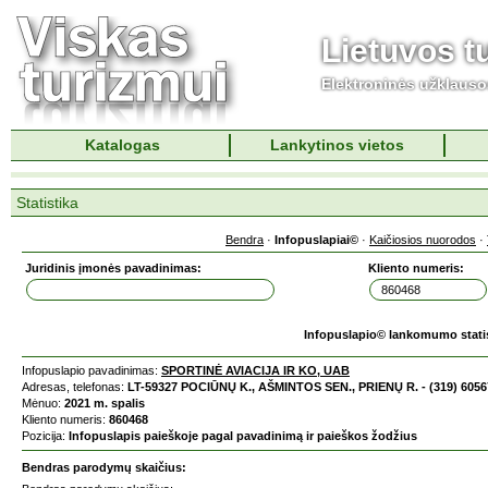
Lietuvos t
Elektroninės užklaus
Katalogas
Lankytinos vietos
Statistika
Bendra
·
Infopuslapiai©
·
Kaičiosios nuorodos
·
Juridinis įmonės pavadinimas:
Kliento numeris:
Infopuslapio© lankomumo stati
Infopuslapio pavadinimas:
SPORTINĖ AVIACIJA IR KO, UAB
Adresas, telefonas:
LT-59327 POCIŪNŲ K., AŠMINTOS SEN., PRIENŲ R. - (319) 6056
Mėnuo:
2021 m. spalis
Kliento numeris:
860468
Pozicija:
Infopuslapis paieškoje pagal pavadinimą ir paieškos žodžius
Bendras parodymų skaičius: