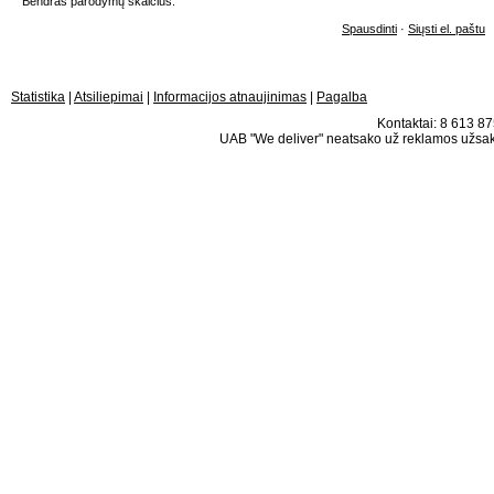
Bendras parodymų skaičius:
Spausdinti
·
Siųsti el. paštu
Statistika
|
Atsiliepimai
|
Informacijos atnaujinimas
|
Pagalba
Kontaktai: 8 613 875
UAB "We deliver" neatsako už reklamos užsako