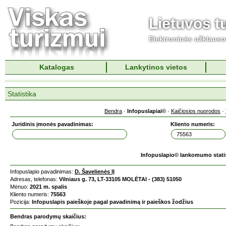
Lietuvos t
Elektroninės užklaus
Katalogas
Lankytinos vietos
Statistika
Bendra
·
Infopuslapiai©
·
Kaičiosios nuorodos
·
Juridinis įmonės pavadinimas:
Kliento numeris:
Infopuslapio© lankomumo stati
Infopuslapio pavadinimas:
D. Šavelienės IĮ
Adresas, telefonas:
Vilniaus g. 73, LT-33105 MOLĖTAI - (383) 51050
Mėnuo:
2021 m. spalis
Kliento numeris:
75563
Pozicija:
Infopuslapis paieškoje pagal pavadinimą ir paieškos žodžius
Bendras parodymų skaičius: