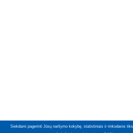
Siekdami pagerinti Jūsų naršymo kokybę, statistiniais ir rinkodaros tiks