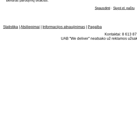
Bendras parodymų skaičius:
Spausdinti
·
Siųsti el. paštu
Statistika
|
Atsiliepimai
|
Informacijos atnaujinimas
|
Pagalba
Kontaktai: 8 613 875
UAB "We deliver" neatsako už reklamos užsako