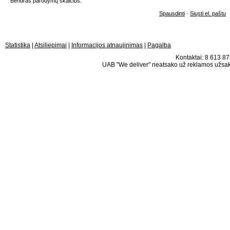
Bendras parodymų skaičius:
Spausdinti
·
Siųsti el. paštu
Statistika
|
Atsiliepimai
|
Informacijos atnaujinimas
|
Pagalba
Kontaktai: 8 613 875
UAB "We deliver" neatsako už reklamos užsako