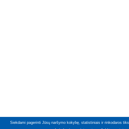
Siekdami pagerinti Jūsų naršymo kokybę, statistiniais ir rinkodaros tiks