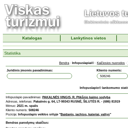
Lietuvos t
Elektroninės užklaus
Katalogas
Lankytinos vietos
Statistika
Bendra
·
Infopuslapiai©
·
Kaičiosios nuorodos
·
Juridinis įmonės pavadinimas:
Kliento numeris:
Infopuslapio© lankomumo stati
Infopuslapio pavadinimas:
PAKALNĖS VINGIS, R. Plikšnio kaimo sodyba
Adresas, telefonas:
Pakalnės g. 64, LT-99343 RUSNĖ, ŠILUTĖS R. - (686) 81919
Mėnuo:
2021 m. spalis
Kliento numeris:
508246
Pozicija:
Infopuslapis veiklos srityje "
Baidarės, jachtos, kateriai, valtys
"
Bendras parodymų skaičius: