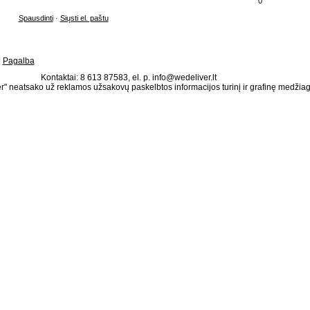
0
Spausdinti
·
Siųsti el. paštu
|
Pagalba
Kontaktai: 8 613 87583, el. p. info@wedeliver.lt
" neatsako už reklamos užsakovų paskelbtos informacijos turinį ir grafinę medžia