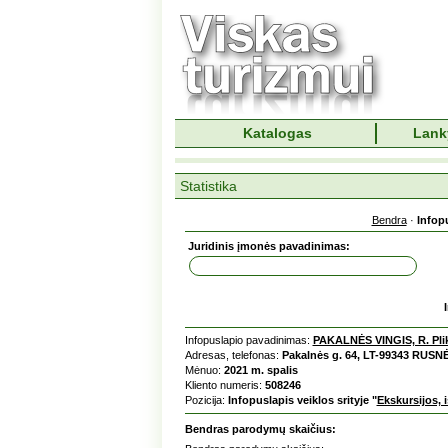
Katalogas
Lank
Statistika
Bendra
·
Infop
Juridinis įmonės pavadinimas:
Infopuslapio pavadinimas:
PAKALNĖS VINGIS, R. Pli
Adresas, telefonas:
Pakalnės g. 64, LT-99343 RUSNĖ
Mėnuo:
2021 m. spalis
Kliento numeris:
508246
Pozicija:
Infopuslapis veiklos srityje "
Ekskursijos, 
Bendras parodymų skaičius: