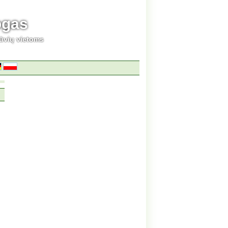
ogas
ūvių vietoms