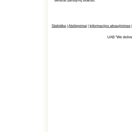
Bendras parodymų skaičius:
Statistika
|
Atsiliepimai
|
Informacijos atnaujinimas
UAB "We deliver