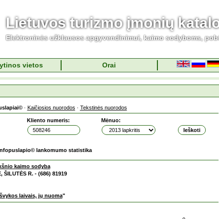
Lietuvos turizmo įmonių katal
Elektroninės užklausos apgyvendinimui, kaimo sodyboms, pob
ytinos vietos
Orai
uslapiai©
·
Kaičiosios nuorodos
·
Tekstinės nuorodos
Kliento numeris:
Mėnuo:
Infopuslapio© lankomumo statistika
kšnio kaimo sodyba
, ŠILUTĖS R. - (686) 81919
išvykos laivais, jų nuoma
"