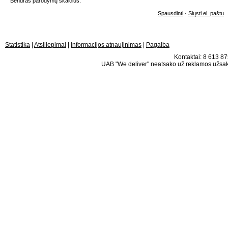
Bendras parodymų skaičius:
Spausdinti
·
Siųsti el. paštu
Statistika
|
Atsiliepimai
|
Informacijos atnaujinimas
|
Pagalba
Kontaktai: 8 613 875
UAB "We deliver" neatsako už reklamos užsako