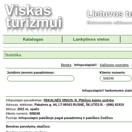
Lietuvos t
Elektroninės užklaus
Katalogas
Lankytinos vietos
Statistika
Bendra
·
Infopuslapiai©
·
Kaičiosios nuorodos
·
Juridinis įmonės pavadinimas:
Kliento numeris:
Infopuslapio© lankomumo stati
Infopuslapio pavadinimas:
PAKALNĖS VINGIS, R. Plikšnio kaimo sodyba
Adresas, telefonas:
Pakalnės g. 64, LT-99343 RUSNĖ, ŠILUTĖS R. - (686) 81919
Mėnuo:
2021 m. spalis
Kliento numeris:
508246
Pozicija:
Infopuslapis paieškoje pagal pavadinimą ir paieškos žodžius
Bendras parodymų skaičius: