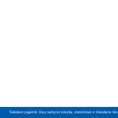
Siekdami pagerinti Jūsų naršymo kokybę, statistiniais ir rinkodaros tiks