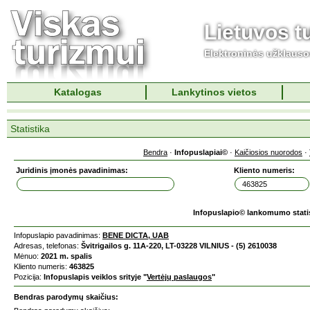
Lietuvos t
Elektroninės užklaus
Katalogas
Lankytinos vietos
Statistika
Bendra
·
Infopuslapiai©
·
Kaičiosios nuorodos
·
Juridinis įmonės pavadinimas:
Kliento numeris:
Infopuslapio© lankomumo stati
Infopuslapio pavadinimas:
BENE DICTA, UAB
Adresas, telefonas:
Švitrigailos g. 11A-220, LT-03228 VILNIUS - (5) 2610038
Mėnuo:
2021 m. spalis
Kliento numeris:
463825
Pozicija:
Infopuslapis veiklos srityje "
Vertėjų paslaugos
"
Bendras parodymų skaičius: