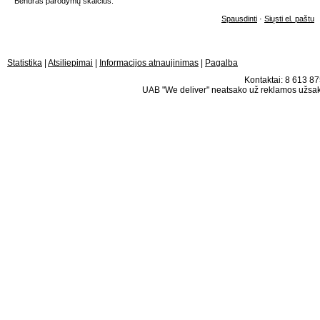
Bendras parodymų skaičius:
Spausdinti
·
Siųsti el. paštu
Statistika
|
Atsiliepimai
|
Informacijos atnaujinimas
|
Pagalba
Kontaktai: 8 613 875
UAB "We deliver" neatsako už reklamos užsako