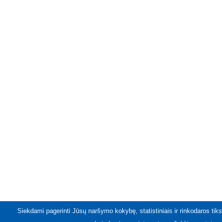
Siekdami pagerinti Jūsų naršymo kokybę, statistiniais ir rinkodaros tiks