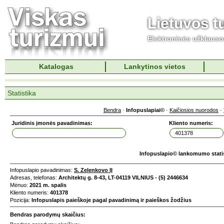
Lietuvos t
Elektroninės užklaus
Katalogas
Lankytinos vietos
Statistika
Bendra
·
Infopuslapiai©
·
Kaičiosios nuorodos
·
Juridinis įmonės pavadinimas:
Kliento numeris:
Infopuslapio© lankomumo stati
Infopuslapio pavadinimas:
S. Zelenkovo IĮ
Adresas, telefonas:
Architektų g. 8-43, LT-04119 VILNIUS - (5) 2446634
Mėnuo:
2021 m. spalis
Kliento numeris:
401378
Pozicija:
Infopuslapis paieškoje pagal pavadinimą ir paieškos žodžius
Bendras parodymų skaičius: