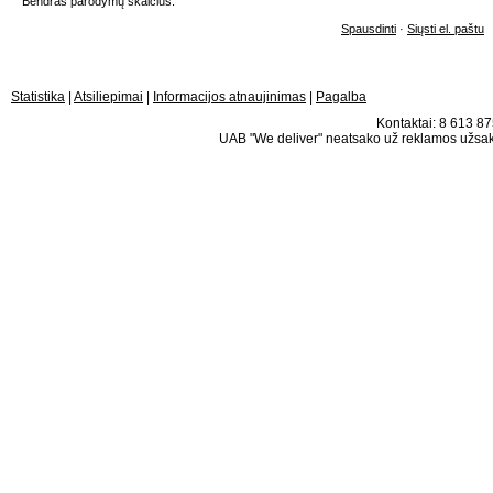
Bendras parodymų skaičius:
Spausdinti
·
Siųsti el. paštu
Statistika
|
Atsiliepimai
|
Informacijos atnaujinimas
|
Pagalba
Kontaktai: 8 613 875
UAB "We deliver" neatsako už reklamos užsako