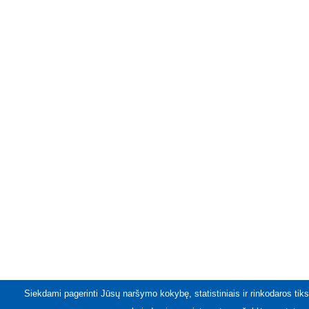
Siekdami pagerinti Jūsų naršymo kokybę, statistiniais ir rinkodaros tiks