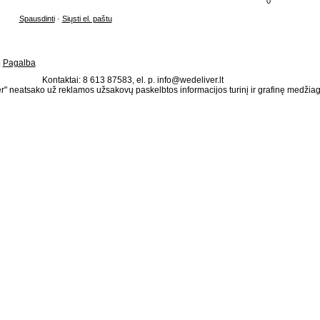
0
Spausdinti
·
Siųsti el. paštu
|
Pagalba
Kontaktai: 8 613 87583, el. p. info@wedeliver.lt
" neatsako už reklamos užsakovų paskelbtos informacijos turinį ir grafinę medžia