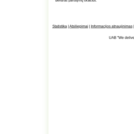
Bendras parodymų skaičius:
Statistika
|
Atsiliepimai
|
Informacijos atnaujinimas
UAB "We deliver