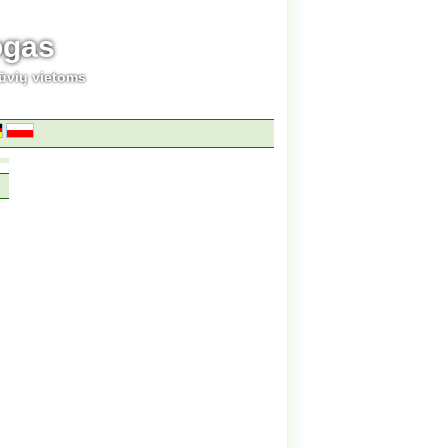
ogas
ūvių vietoms