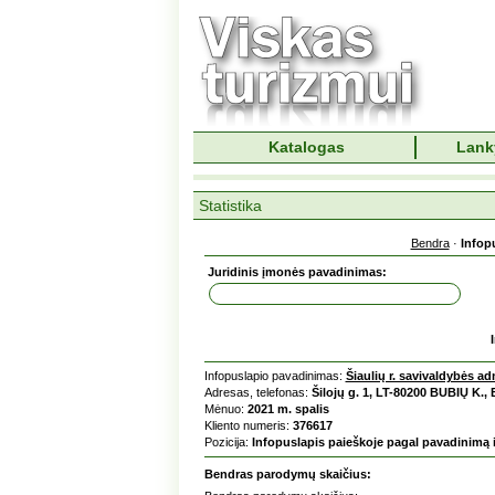
Katalogas
Lank
Statistika
Bendra
·
Infop
Juridinis įmonės pavadinimas:
Infopuslapio pavadinimas:
Šiaulių r. savivaldybės ad
Adresas, telefonas:
Šilojų g. 1, LT-80200 BUBIŲ K.,
Mėnuo:
2021 m. spalis
Kliento numeris:
376617
Pozicija:
Infopuslapis paieškoje pagal pavadinimą 
Bendras parodymų skaičius: