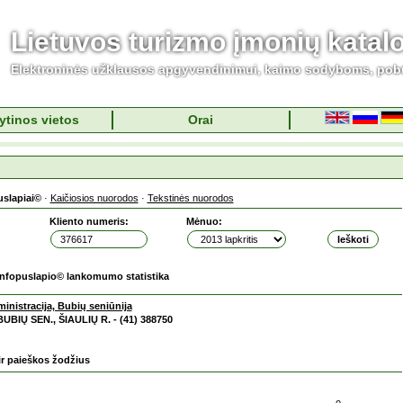
Lietuvos turizmo įmonių katal
Elektroninės užklausos apgyvendinimui, kaimo sodyboms, pob
ytinos vietos
Orai
uslapiai©
·
Kaičiosios nuorodos
·
Tekstinės nuorodos
Kliento numeris:
Mėnuo:
Infopuslapio© lankomumo statistika
ministracija, Bubių seniūnija
 BUBIŲ SEN., ŠIAULIŲ R. - (41) 388750
ir paieškos žodžius