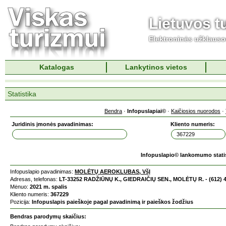
Lietuvos t
Elektroninės užklaus
Katalogas
Lankytinos vietos
Statistika
Bendra
·
Infopuslapiai©
·
Kaičiosios nuorodos
·
Juridinis įmonės pavadinimas:
Kliento numeris:
Infopuslapio© lankomumo stati
Infopuslapio pavadinimas:
MOLĖTŲ AEROKLUBAS, VšĮ
Adresas, telefonas:
LT-33252 RADŽIŪNŲ K., GIEDRAIČIŲ SEN., MOLĖTŲ R. - (612) 
Mėnuo:
2021 m. spalis
Kliento numeris:
367229
Pozicija:
Infopuslapis paieškoje pagal pavadinimą ir paieškos žodžius
Bendras parodymų skaičius: