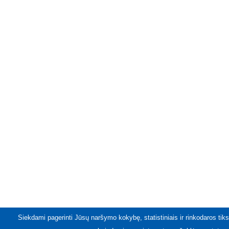
Siekdami pagerinti Jūsų naršymo kokybę, statistiniais ir rinkodaros tiks