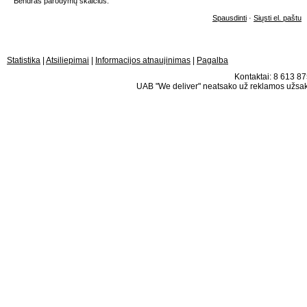
Bendras parodymų skaičius:
Spausdinti
·
Siųsti el. paštu
Statistika
|
Atsiliepimai
|
Informacijos atnaujinimas
|
Pagalba
Kontaktai: 8 613 875
UAB "We deliver" neatsako už reklamos užsako