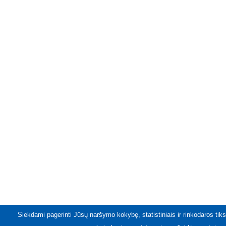
Siekdami pagerinti Jūsų naršymo kokybę, statistiniais ir rinkodaros tiks