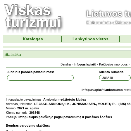
Lietuvos t
Elektroninės užklaus
Katalogas
Lankytinos vietos
Statistika
Bendra
·
Infopuslapiai©
·
Kaičiosios nuorodos
·
Juridinis įmonės pavadinimas:
Kliento numeris:
Infopuslapio© lankomumo stati
Infopuslapio pavadinimas:
Arnionių medžiotojų klubas
Adresas, telefonas:
LT-33231 ARNIONIŲ I K., JONIŠKIO SEN., MOLĖTŲ R. - (685) 48
Mėnuo:
2021 m. spalis
Kliento numeris:
303848
Pozicija:
Infopuslapis paieškoje pagal pavadinimą ir paieškos žodžius
Bendras parodymų skaičius: