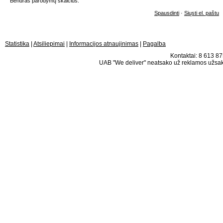
Bendras parodymų skaičius:
Spausdinti
·
Siųsti el. paštu
Statistika
|
Atsiliepimai
|
Informacijos atnaujinimas
|
Pagalba
Kontaktai: 8 613 875
UAB "We deliver" neatsako už reklamos užsako