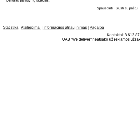
Bendras parodymų skaičius:
Spausdinti
·
Siųsti el. paštu
Statistika
|
Atsiliepimai
|
Informacijos atnaujinimas
|
Pagalba
Kontaktai: 8 613 875
UAB "We deliver" neatsako už reklamos užsako