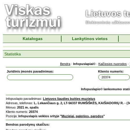
Lietuvos t
Elektroninės užklaus
Katalogas
Lankytinos vietos
Statistika
Bendra
·
Infopuslapiai©
·
Kaičiosios nuorodos
·
Juridinis įmonės pavadinimas:
Kliento numeris:
Infopuslapio© lankomumo stati
Infopuslapio pavadinimas:
Lietuvos liaudies buities muziejus
Adresas, telefonas:
L. Lekavičiaus g. 2, LT-56337 RUMŠIŠKĖS, KAIŠIADORIŲ R. - (3
Mėnuo:
2021 m. spalis
Kliento numeris:
20374
Pozicija:
Infopuslapis veiklos srityje "
Muziejai, galerijos, parodos
"
Bendras parodymų skaičius: