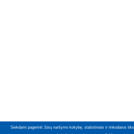
Siekdami pagerinti Jūsų naršymo kokybę, statistiniais ir rinkodaros tiks