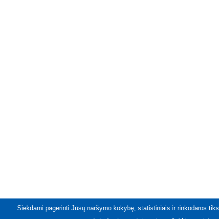
Siekdami pagerinti Jūsų naršymo kokybę, statistiniais ir rinkodaros tiks