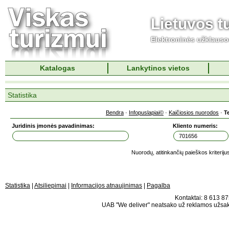
Lietuvos t
Elektroninės užklaus
Katalogas
Lankytinos vietos
Statistika
Bendra
·
Infopuslapiai©
·
Kaičiosios nuorodos
·
T
Juridinis įmonės pavadinimas:
Kliento numeris:
Nuorodų, atitinkančių paieškos kriteriju
Statistika
|
Atsiliepimai
|
Informacijos atnaujinimas
|
Pagalba
Kontaktai: 8 613 875
UAB "We deliver" neatsako už reklamos užsako