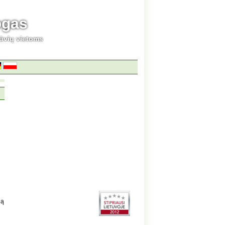
ogas
ūvių vietoms
gą