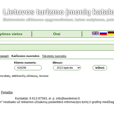
Lietuvos turizmo įmonių katal
Elektroninės užklausos apgyvendinimui, kaimo sodyboms, pob
ytinos vietos
Orai
slapiai©
·
Kaičiosios nuorodos
·
Tekstinės nuorodos
Kliento numeris:
Mėnuo:
ezultatų, atitinkančių užklausą, nerasta
|
Pagalba
Kontaktai: 8 613 87583, el. p. info@wedeliver.lt
" neatsako už reklamos užsakovų paskelbtos informacijos turinį ir grafinę medžia