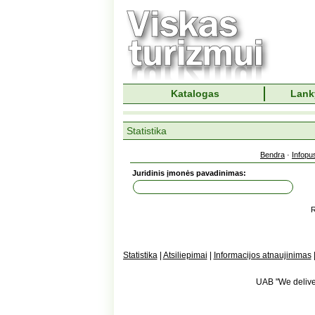
Katalogas
Lank
Statistika
Bendra
·
Infopu
Juridinis įmonės pavadinimas:
R
Statistika
|
Atsiliepimai
|
Informacijos atnaujinimas
UAB "We deliver