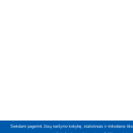
Siekdami pagerinti Jūsų naršymo kokybę, statistiniais ir rinkodaros tiks