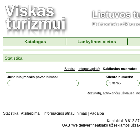
Lietuvos t
Elektroninės užklaus
Katalogas
Lankytinos vietos
Statistika
Bendra
·
Infopuslapiai©
·
Kaičiosios nuorodos
Juridinis įmonės pavadinimas:
Kliento numeris:
Rezultatų, atitinkančių užklausą, n
Statistika
|
Atsiliepimai
|
Informacijos atnaujinimas
|
Pagalba
Kontaktai: 8 613 875
UAB "We deliver" neatsako už reklamos užsako