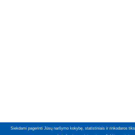
Siekdami pagerinti Jūsų naršymo kokybę, statistiniais ir rinkodaros tiks