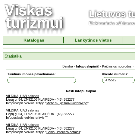
Lietuvos t
Elektroninės užklaus
Katalogas
Lankytinos vietos
Statistika
Bendra
·
Infopuslapiai©
·
Kaičiosios nuorodos
·
Juridinis įmonės pavadinimas:
Kliento numeris:
Rasti infopuslapiai
VILDIKA, UAB salonas
Liepų g. 54, LT-92106 KLAIPĖDA - (46) 382277
Infopuslapis veiklos srityje "
Мебель, детали интерьера
"
VILDIKA, UAB salonas
Liepų g. 54, LT-92106 KLAIPĖDA - (46) 382277
Infopuslapis veiklos srityje "
"
VILDIKA, UAB salonas
Liepų g. 54, LT-92106 KLAIPĖDA - (46) 382277
Infopuslapis veiklos srityje "
Baldai, interjero detalės
"