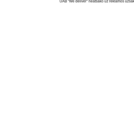
UAB "We deliver" neatsako už reklamos užsako