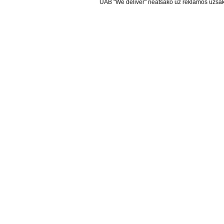
UAB "We deliver" neatsako už reklamos užsako