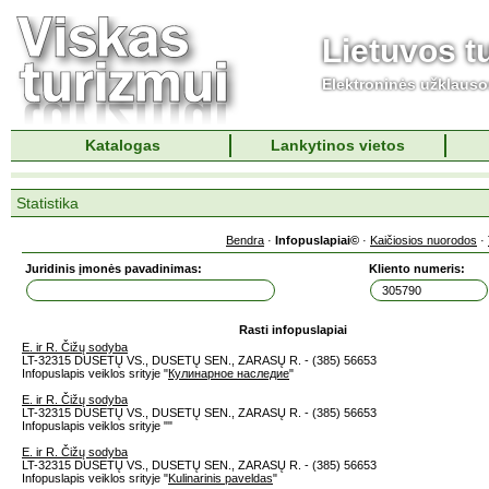
Lietuvos t
Elektroninės užklaus
Katalogas
Lankytinos vietos
Statistika
Bendra
·
Infopuslapiai©
·
Kaičiosios nuorodos
·
Juridinis įmonės pavadinimas:
Kliento numeris:
Rasti infopuslapiai
E. ir R. Čižų sodyba
LT-32315 DUSETŲ VS., DUSETŲ SEN., ZARASŲ R. - (385) 56653
Infopuslapis veiklos srityje "
Кулинарное наследие
"
E. ir R. Čižų sodyba
LT-32315 DUSETŲ VS., DUSETŲ SEN., ZARASŲ R. - (385) 56653
Infopuslapis veiklos srityje "
"
E. ir R. Čižų sodyba
LT-32315 DUSETŲ VS., DUSETŲ SEN., ZARASŲ R. - (385) 56653
Infopuslapis veiklos srityje "
Kulinarinis paveldas
"