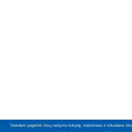
Siekdami pagerinti Jūsų naršymo kokybę, statistiniais ir rinkodaros tiks