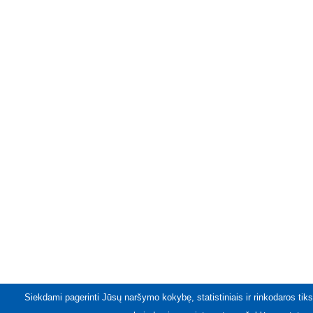
Siekdami pagerinti Jūsų naršymo kokybę, statistiniais ir rinkodaros tiks