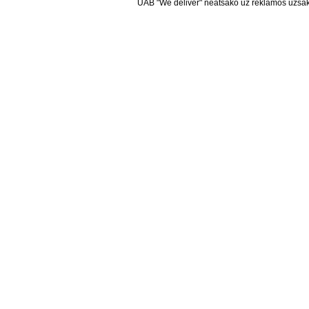
UAB "We deliver" neatsako už reklamos užsako