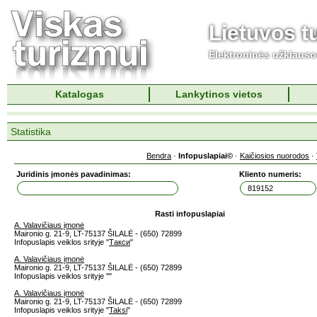
Lietuvos t
Elektroninės užklaus
Katalogas
Lankytinos vietos
Statistika
Bendra
·
Infopuslapiai©
·
Kaičiosios nuorodos
·
Juridinis įmonės pavadinimas:
Kliento numeris:
Rasti infopuslapiai
A. Valavičiaus įmonė
Maironio g. 21-9, LT-75137 ŠILALĖ - (650) 72899
Infopuslapis veiklos srityje "
Такси
"
A. Valavičiaus įmonė
Maironio g. 21-9, LT-75137 ŠILALĖ - (650) 72899
Infopuslapis veiklos srityje "
"
A. Valavičiaus įmonė
Maironio g. 21-9, LT-75137 ŠILALĖ - (650) 72899
Infopuslapis veiklos srityje "
Taksi
"