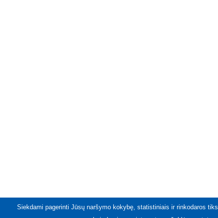
Siekdami pagerinti Jūsų naršymo kokybę, statistiniais ir rinkodaros tiks