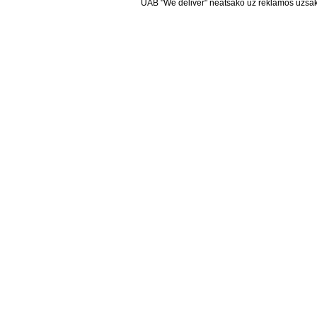
UAB "We deliver" neatsako už reklamos užsako