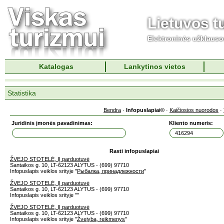
Lietuvos t
Elektroninės užklaus
Katalogas
Lankytinos vietos
Statistika
Bendra
·
Infopuslapiai©
·
Kaičiosios nuorodos
·
Juridinis įmonės pavadinimas:
Kliento numeris:
Rasti infopuslapiai
ŽVEJO STOTELĖ, IĮ parduotuvė
Santaikos g. 10, LT-62123 ALYTUS - (699) 97710
Infopuslapis veiklos srityje "
Рыбалка, принадлежности
"
ŽVEJO STOTELĖ, IĮ parduotuvė
Santaikos g. 10, LT-62123 ALYTUS - (699) 97710
Infopuslapis veiklos srityje "
"
ŽVEJO STOTELĖ, IĮ parduotuvė
Santaikos g. 10, LT-62123 ALYTUS - (699) 97710
Infopuslapis veiklos srityje "
Žvejyba, reikmenys
"