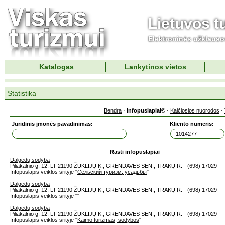
Lietuvos t
Elektroninės užklaus
Katalogas
Lankytinos vietos
Statistika
Bendra
·
Infopuslapiai©
·
Kaičiosios nuorodos
·
Juridinis įmonės pavadinimas:
Kliento numeris:
Rasti infopuslapiai
Dalgedų sodyba
Piliakalnio g. 12, LT-21190 ŽUKLIJŲ K., GRENDAVĖS SEN., TRAKŲ R. - (698) 17029
Infopuslapis veiklos srityje "
Сельский туризм, усадьбы
"
Dalgedų sodyba
Piliakalnio g. 12, LT-21190 ŽUKLIJŲ K., GRENDAVĖS SEN., TRAKŲ R. - (698) 17029
Infopuslapis veiklos srityje "
"
Dalgedų sodyba
Piliakalnio g. 12, LT-21190 ŽUKLIJŲ K., GRENDAVĖS SEN., TRAKŲ R. - (698) 17029
Infopuslapis veiklos srityje "
Kaimo turizmas, sodybos
"