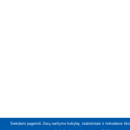
Siekdami pagerinti Jūsų naršymo kokybę, statistiniais ir rinkodaros tiks