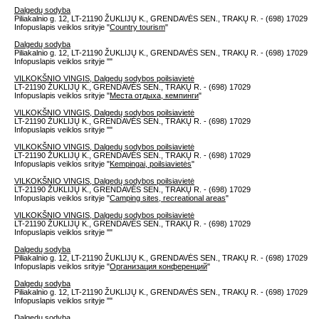
Dalgedų sodyba
Piliakalnio g. 12, LT-21190 ŽUKLIJŲ K., GRENDAVĖS SEN., TRAKŲ R. - (698) 17029
Infopuslapis veiklos srityje "
Country tourism
"
Dalgedų sodyba
Piliakalnio g. 12, LT-21190 ŽUKLIJŲ K., GRENDAVĖS SEN., TRAKŲ R. - (698) 17029
Infopuslapis veiklos srityje "
"
VILKOKŠNIO VINGIS, Dalgedų sodybos poilsiavietė
LT-21190 ŽUKLIJŲ K., GRENDAVĖS SEN., TRAKŲ R. - (698) 17029
Infopuslapis veiklos srityje "
Места отдыха, кемпинги
"
VILKOKŠNIO VINGIS, Dalgedų sodybos poilsiavietė
LT-21190 ŽUKLIJŲ K., GRENDAVĖS SEN., TRAKŲ R. - (698) 17029
Infopuslapis veiklos srityje "
"
VILKOKŠNIO VINGIS, Dalgedų sodybos poilsiavietė
LT-21190 ŽUKLIJŲ K., GRENDAVĖS SEN., TRAKŲ R. - (698) 17029
Infopuslapis veiklos srityje "
Kempingai, poilsiavietės
"
VILKOKŠNIO VINGIS, Dalgedų sodybos poilsiavietė
LT-21190 ŽUKLIJŲ K., GRENDAVĖS SEN., TRAKŲ R. - (698) 17029
Infopuslapis veiklos srityje "
Camping sites, recreational areas
"
VILKOKŠNIO VINGIS, Dalgedų sodybos poilsiavietė
LT-21190 ŽUKLIJŲ K., GRENDAVĖS SEN., TRAKŲ R. - (698) 17029
Infopuslapis veiklos srityje "
"
Dalgedų sodyba
Piliakalnio g. 12, LT-21190 ŽUKLIJŲ K., GRENDAVĖS SEN., TRAKŲ R. - (698) 17029
Infopuslapis veiklos srityje "
Организация конференций
"
Dalgedų sodyba
Piliakalnio g. 12, LT-21190 ŽUKLIJŲ K., GRENDAVĖS SEN., TRAKŲ R. - (698) 17029
Infopuslapis veiklos srityje "
"
Dalgedų sodyba