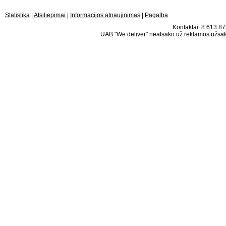
Statistika
|
Atsiliepimai
|
Informacijos atnaujinimas
|
Pagalba
Kontaktai: 8 613 875
UAB "We deliver" neatsako už reklamos užsako