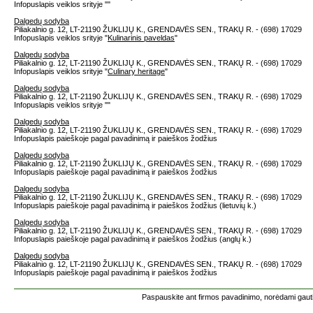
Infopuslapis veiklos srityje "
"
Dalgedų sodyba
Piliakalnio g. 12, LT-21190 ŽUKLIJŲ K., GRENDAVĖS SEN., TRAKŲ R. - (698) 17029
Infopuslapis veiklos srityje "
Kulinarinis paveldas
"
Dalgedų sodyba
Piliakalnio g. 12, LT-21190 ŽUKLIJŲ K., GRENDAVĖS SEN., TRAKŲ R. - (698) 17029
Infopuslapis veiklos srityje "
Culinary heritage
"
Dalgedų sodyba
Piliakalnio g. 12, LT-21190 ŽUKLIJŲ K., GRENDAVĖS SEN., TRAKŲ R. - (698) 17029
Infopuslapis veiklos srityje "
"
Dalgedų sodyba
Piliakalnio g. 12, LT-21190 ŽUKLIJŲ K., GRENDAVĖS SEN., TRAKŲ R. - (698) 17029
Infopuslapis paieškoje pagal pavadinimą ir paieškos žodžius
Dalgedų sodyba
Piliakalnio g. 12, LT-21190 ŽUKLIJŲ K., GRENDAVĖS SEN., TRAKŲ R. - (698) 17029
Infopuslapis paieškoje pagal pavadinimą ir paieškos žodžius
Dalgedų sodyba
Piliakalnio g. 12, LT-21190 ŽUKLIJŲ K., GRENDAVĖS SEN., TRAKŲ R. - (698) 17029
Infopuslapis paieškoje pagal pavadinimą ir paieškos žodžius (lietuvių k.)
Dalgedų sodyba
Piliakalnio g. 12, LT-21190 ŽUKLIJŲ K., GRENDAVĖS SEN., TRAKŲ R. - (698) 17029
Infopuslapis paieškoje pagal pavadinimą ir paieškos žodžius (anglų k.)
Dalgedų sodyba
Piliakalnio g. 12, LT-21190 ŽUKLIJŲ K., GRENDAVĖS SEN., TRAKŲ R. - (698) 17029
Infopuslapis paieškoje pagal pavadinimą ir paieškos žodžius
Paspauskite ant firmos pavadinimo, norėdami gauti 