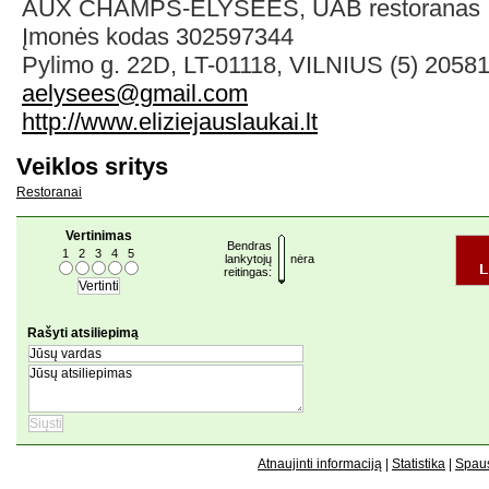
AUX CHAMPS-ELYSEES, UAB restoranas
Įmonės kodas 302597344
Pylimo g. 22D, LT-01118, VILNIUS (5) 2058
aelysees@gmail.com
http://www.eliziejauslaukai.lt
Veiklos sritys
Restoranai
Vertinimas
Bendras
1
2
3
4
5
lankytojų
nėra
reitingas:
Rašyti atsiliepimą
Atnaujinti informaciją
|
Statistika
|
Spaus