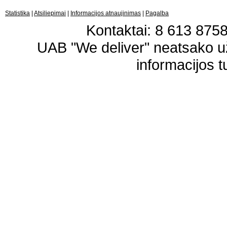
Statistika
|
Atsiliepimai
|
Informacijos atnaujinimas
|
Pagalba
Kontaktai: 8 613 87583
UAB "We deliver" neatsako 
informacijos t