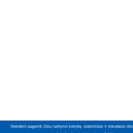
Siekdami pagerinti Jūsų naršymo kokybę, statistiniais ir rinkodaros tiks