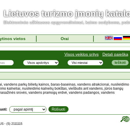
Lietuvos turizmo įmonių katal
Elektroninės užklausos apgyvendinimui, kaimo sodyboms, pob
ytinos vietos
Orai
Visos veiklos sritys
Detali paieška
, vandens parkų bilietų kainos, baras-baseinas, vandens atrakcionai, nusileidimo
dimo kalneliai, nusileidimo kalnelių bokštas, viešbutis ant vandens, jūros bangų
 masažinės srovės, vandens pramogų erdvė, vandens padangos, vandens
uoti:
S - (5) 2111115