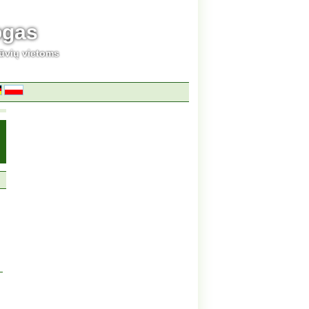
ogas
ūvių vietoms