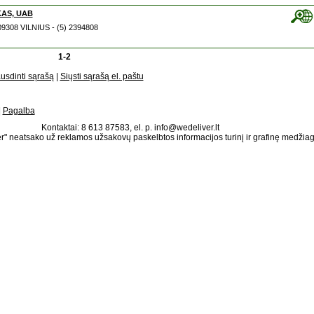
AS, UAB
T- 09308 VILNIUS - (5) 2394808
1-2
usdinti sąrašą
|
Siųsti sąrašą el. paštu
|
Pagalba
Kontaktai: 8 613 87583, el. p. info@wedeliver.lt
" neatsako už reklamos užsakovų paskelbtos informacijos turinį ir grafinę medžia