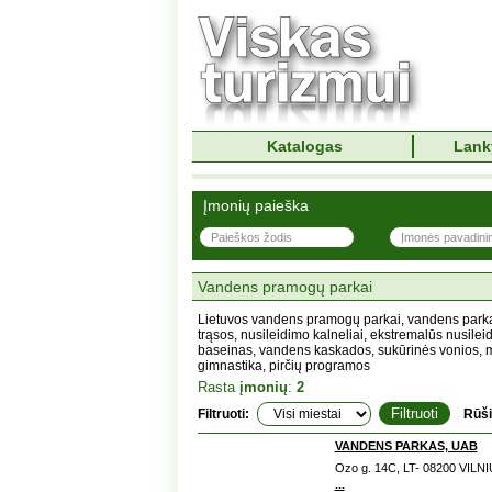
Katalogas
Lank
Įmonių paieška
Vandens pramogų parkai
Lietuvos vandens pramogų parkai, vandens parkai
trąsos, nusileidimo kalneliai, ekstremalūs nusilei
baseinas, vandens kaskados, sukūrinės vonios,
gimnastika, pirčių programos
Rasta
įmonių
:
2
Filtruoti:
Rūši
VANDENS PARKAS, UAB
Ozo g. 14C, LT- 08200 VILNIU
...