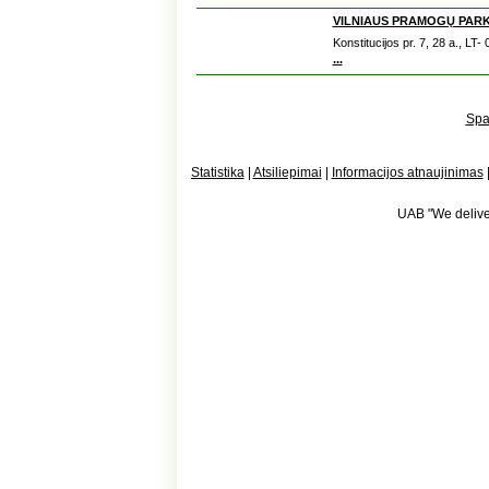
VILNIAUS PRAMOGŲ PARK
Konstitucijos pr. 7, 28 a., L
...
Spa
Statistika
|
Atsiliepimai
|
Informacijos atnaujinimas
UAB "We deliver