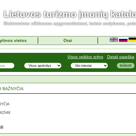
Lietuvos turizmo įmonių katal
Elektroninės užklausos apgyvendinimui, kaimo sodyboms, pob
ytinos vietos
Orai
Visos veiklos sritys
Detali paieška
O BAŽNYČIA
NYČIA
 42548
ai