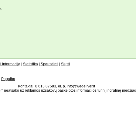
a
i informaciją
|
Statistika
|
Spausdinti
|
Siųsti
|
Pagalba
Kontaktai: 8 613 87583, el. p. info@wedeliver.lt
" neatsako už reklamos užsakovų paskelbtos informacijos turinį ir grafinę medžia