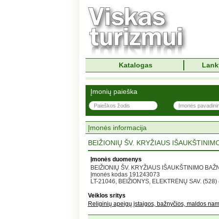
Katalogas
Lank
Įmonių paieška
Įmonės informacija
BEIŽIONIŲ ŠV. KRYŽIAUS IŠAUKŠTINIM
Įmonės duomenys
BEIŽIONIŲ ŠV. KRYŽIAUS IŠAUKŠTINIMO BAŽ
Įmonės kodas 191243073
LT-21046, BEIŽIONYS, ELEKTRĖNŲ SAV. (528)
Veiklos sritys
Religinių apeigų įstaigos, bažnyčios, maldos nam