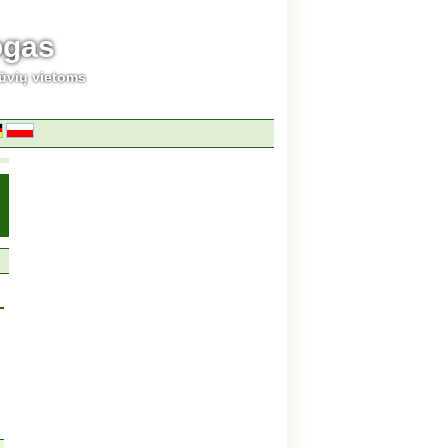
ogas
ūvių vietoms