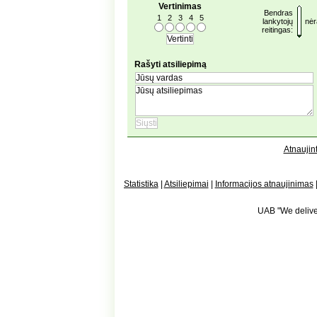
Vertinimas
Bendras
1
2
3
4
5
lankytojų
nėr
reitingas:
Rašyti atsiliepimą
Atnaujint
Statistika
|
Atsiliepimai
|
Informacijos atnaujinimas
UAB "We deliver