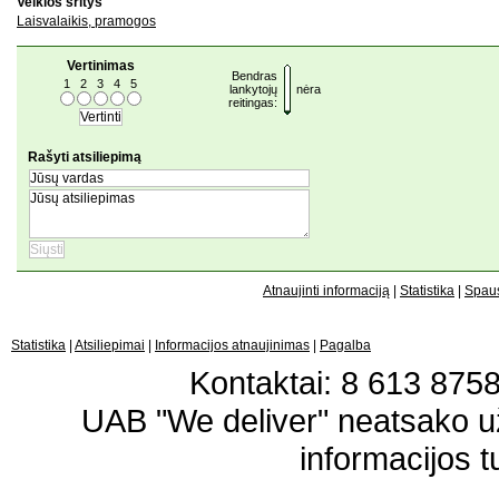
Veiklos sritys
Laisvalaikis, pramogos
Vertinimas
Bendras
1
2
3
4
5
lankytojų
nėra
reitingas:
Rašyti atsiliepimą
Atnaujinti informaciją
|
Statistika
|
Spaus
Statistika
|
Atsiliepimai
|
Informacijos atnaujinimas
|
Pagalba
Kontaktai: 8 613 87583
UAB "We deliver" neatsako 
informacijos t