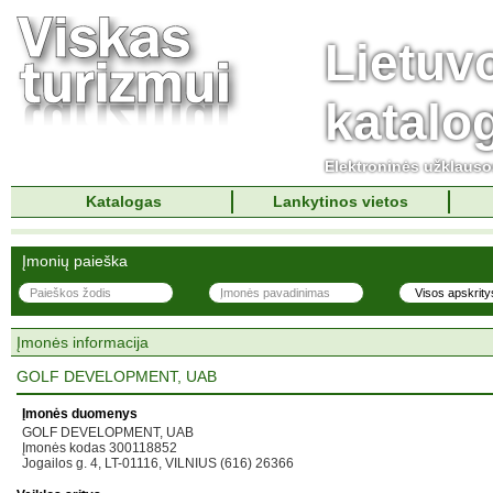
Lietuv
katalo
Elektroninės užklaus
Katalogas
Lankytinos vietos
Įmonių paieška
Įmonės informacija
GOLF DEVELOPMENT, UAB
Įmonės duomenys
GOLF DEVELOPMENT, UAB
Įmonės kodas 300118852
Jogailos g. 4, LT-01116, VILNIUS (616) 26366