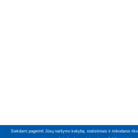
Siekdami pagerinti Jūsų naršymo kokybę, statistiniais ir rinkodaros tiks