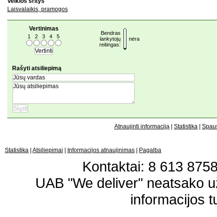
Veiklos sritys
Laisvalaikis, pramogos
Vertinimas
Bendras
1
2
3
4
5
lankytojų
nėra
reitingas:
Rašyti atsiliepimą
Atnaujinti informaciją
|
Statistika
|
Spaus
Statistika
|
Atsiliepimai
|
Informacijos atnaujinimas
|
Pagalba
Kontaktai: 8 613 87583
UAB "We deliver" neatsako 
informacijos t