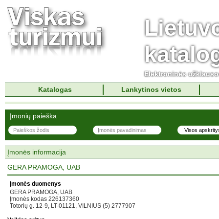
Lietuv
katalo
Elektroninės užklaus
Katalogas
Lankytinos vietos
Įmonių paieška
Įmonės informacija
GERA PRAMOGA, UAB
Įmonės duomenys
GERA PRAMOGA, UAB
Įmonės kodas 226137360
Totorių g. 12-9, LT-01121, VILNIUS (5) 2777907