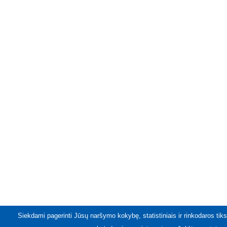
Siekdami pagerinti Jūsų naršymo kokybę, statistiniais ir rinkodaros tiks