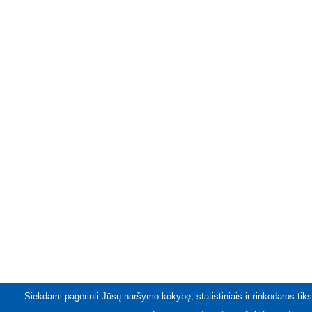
Siekdami pagerinti Jūsų naršymo kokybę, statistiniais ir rinkodaros tiks