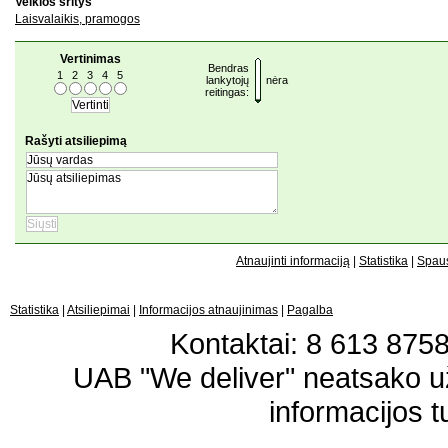
Veiklos sritys
Laisvalaikis, pramogos
Vertinimas
Bendras
1
2
3
4
5
lankytojų
nėra
reitingas:
Rašyti atsiliepimą
Atnaujinti informaciją
|
Statistika
|
Spaus
Statistika
|
Atsiliepimai
|
Informacijos atnaujinimas
|
Pagalba
Kontaktai: 8 613 87583
UAB "We deliver" neatsako 
informacijos t