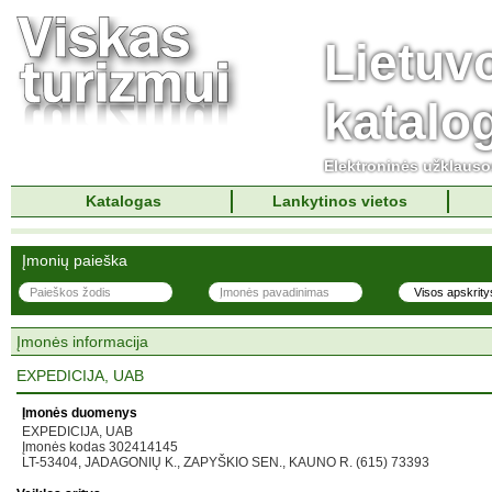
Lietuv
katalo
Elektroninės užklaus
Katalogas
Lankytinos vietos
Įmonių paieška
Įmonės informacija
EXPEDICIJA, UAB
Įmonės duomenys
EXPEDICIJA, UAB
Įmonės kodas 302414145
LT-53404, JADAGONIŲ K., ZAPYŠKIO SEN., KAUNO R. (615) 73393