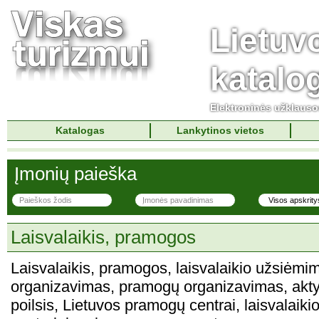
Lietuv
katalo
Elektroninės užklaus
Katalogas
Lankytinos vietos
Įmonių paieška
Laisvalaikis, pramogos
Laisvalaikis, pramogos, laisvalaikio užsiėmima
organizavimas, pramogų organizavimas, aktyv
poilsis, Lietuvos pramogų centrai, laisvalaiki