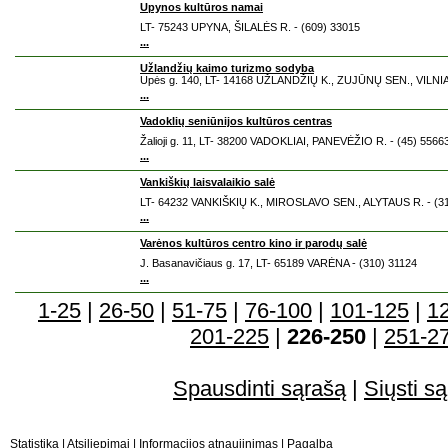
Upynos kultūros namai
LT- 75243 UPYNA, ŠILALĖS R. - (609) 33015
...
Užlandžių kaimo turizmo sodyba
Upės g. 140, LT- 14168 UŽLANDŽIŲ K., ZUJŪNŲ SEN., VILNIA
...
Vadoklių seniūnijos kultūros centras
Žalioji g. 11, LT- 38200 VADOKLIAI, PANEVĖŽIO R. - (45) 5566
...
Vankiškių laisvalaikio salė
LT- 64232 VANKIŠKIŲ K., MIROSLAVO SEN., ALYTAUS R. - (3
...
Varėnos kultūros centro kino ir parodų salė
J. Basanavičiaus g. 17, LT- 65189 VARĖNA - (310) 31124
...
1-25
|
26-50
|
51-75
|
76-100
|
101-125
|
1
201-225
|
226-250
|
251-2
Spausdinti sąrašą
|
Siųsti są
Statistika
|
Atsiliepimai
|
Informacijos atnaujinimas
|
Pagalba