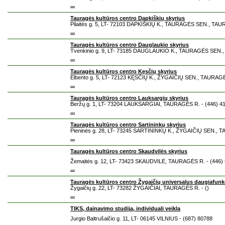
...
Tauragės kultūros centro Dapkiškių skyrius
Pilaitės g. 5, LT- 72103 DAPKIŠKIŲ K., TAURAGĖS SEN., TAU
...
Tauragės kultūros centro Dauglaukio skyrius
Tvenkinio g. 9, LT- 73185 DAUGLAUKIO K., TAURAGĖS SEN.,
...
Tauragės kultūros centro Kęsčių skyrius
Elbento g. 5, LT- 72123 KĘSČIŲ K., ŽYGAIČIŲ SEN., TAURAGĖ
...
Tauragės kultūros centro Lauksargių skyrius
Beržų g. 1, LT- 73204 LAUKSARGIAI, TAURAGĖS R. - (446) 4
...
Tauragės kultūros centro Sartininkų skyrius
Pieninės g. 28, LT- 73245 SARTININKŲ K., ŽYGAIČIŲ SEN., 
...
Tauragės kultūros centro Skaudvilės skyrius
Žemaitės g. 12, LT- 73423 SKAUDVILĖ, TAURAGĖS R. - (446)
...
Tauragės kultūros centro Žygaičių universalus daugiafunk
Žygaičių g. 22, LT- 73282 ŽYGAIČIAI, TAURAGĖS R. - ()
...
TIKS, dainavimo studija, individuali veikla
Jurgio Baltrušaičio g. 11, LT- 06145 VILNIUS - (687) 80788