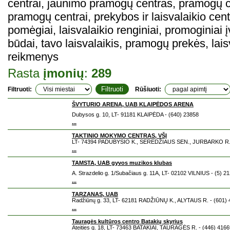
centrai, jaunimo pramogų centras, pramogų c
pramogų centrai, prekybos ir laisvalaikio cen
pomėgiai, laisvalaikio renginiai, promoginiai į
būdai, tavo laisvalaikis, pramogų prekės, lais
reikmenys
Rasta
įmonių
:
289
Filtruoti:
Rūšiuoti:
ŠVYTURIO ARENA, UAB KLAIPĖDOS ARENA
Dubysos g. 10, LT- 91181 KLAIPĖDA - (640) 23858
...
TAKTINIO MOKYMO CENTRAS, VŠĮ
LT- 74394 PADUBYSIO K., SEREDŽIAUS SEN., JURBARKO R. 
...
TAMSTA, UAB gyvos muzikos klubas
A. Strazdelio g. 1/Subačiaus g. 11A, LT- 02102 VILNIUS - (5) 2
...
TARZANAS, UAB
Radžiūnų g. 33, LT- 62181 RADŽIŪNŲ K., ALYTAUS R. - (601)
...
Tauragės kultūros centro Batakių skyrius
Ateities g. 18, LT- 73463 BATAKIAI, TAURAGĖS R. - (446) 4166