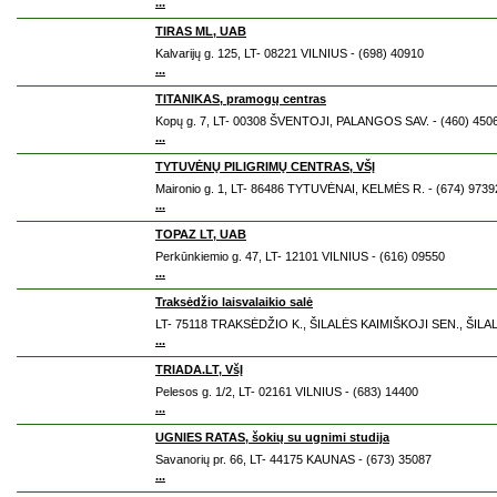
...
TIRAS ML, UAB
Kalvarijų g. 125, LT- 08221 VILNIUS - (698) 40910
...
TITANIKAS, pramogų centras
Kopų g. 7, LT- 00308 ŠVENTOJI, PALANGOS SAV. - (460) 450
...
TYTUVĖNŲ PILIGRIMŲ CENTRAS, VŠĮ
Maironio g. 1, LT- 86486 TYTUVĖNAI, KELMĖS R. - (674) 9739
...
TOPAZ LT, UAB
Perkūnkiemio g. 47, LT- 12101 VILNIUS - (616) 09550
...
Traksėdžio laisvalaikio salė
LT- 75118 TRAKSĖDŽIO K., ŠILALĖS KAIMIŠKOJI SEN., ŠILALĖ
...
TRIADA.LT, VšĮ
Pelesos g. 1/2, LT- 02161 VILNIUS - (683) 14400
...
UGNIES RATAS, šokių su ugnimi studija
Savanorių pr. 66, LT- 44175 KAUNAS - (673) 35087
...