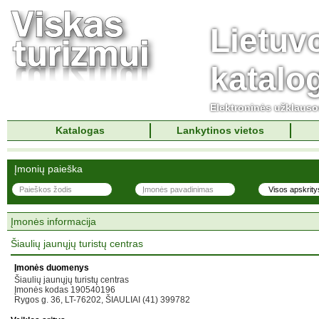
Lietuv
katalo
Elektroninės užklaus
Katalogas
Lankytinos vietos
Įmonių paieška
Įmonės informacija
Šiaulių jaunųjų turistų centras
Įmonės duomenys
Šiaulių jaunųjų turistų centras
Įmonės kodas 190540196
Rygos g. 36, LT-76202, ŠIAULIAI (41) 399782