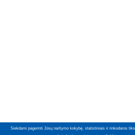
Siekdami pagerinti Jūsų naršymo kokybę, statistiniais ir rinkodaros tiks