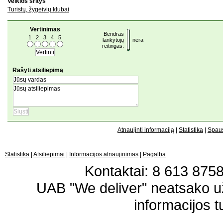
Veiklos sritys
Turistų, žygeivių klubai
Vertinimas
Bendras
1
2
3
4
5
lankytojų
nėra
reitingas:
Rašyti atsiliepimą
Atnaujinti informaciją
|
Statistika
|
Spaus
Statistika
|
Atsiliepimai
|
Informacijos atnaujinimas
|
Pagalba
Kontaktai: 8 613 87583
UAB "We deliver" neatsako 
informacijos t