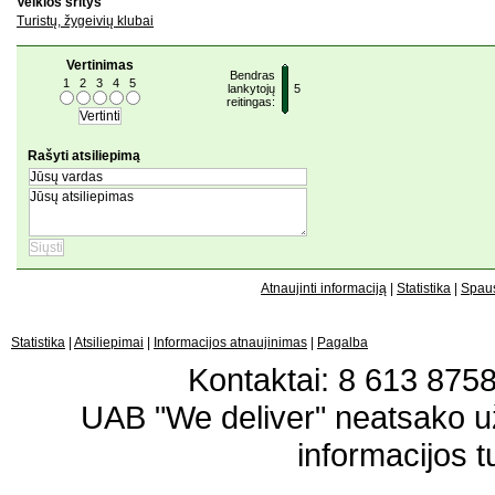
Veiklos sritys
Turistų, žygeivių klubai
Vertinimas
Bendras
1
2
3
4
5
lankytojų
5
reitingas:
Rašyti atsiliepimą
Atnaujinti informaciją
|
Statistika
|
Spaus
Statistika
|
Atsiliepimai
|
Informacijos atnaujinimas
|
Pagalba
Kontaktai: 8 613 87583
UAB "We deliver" neatsako 
informacijos t