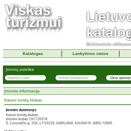
Lietuv
katalo
Elektroninės užklaus
Katalogas
Lankytinos vietos
Įmonių paieška
Įmonės informacija
Kauno turistų klubas
Įmonės duomenys
Kauno turistų klubas
Įmonės kodas 191720578
S. Lozoraičio g. 15A, LT-53229, GARLIAVA, KAUNO R. (685) 73005