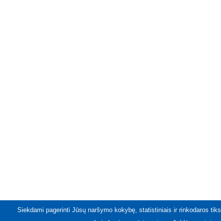
Siekdami pagerinti Jūsų naršymo kokybę, statistiniais ir rinkodaros tiks