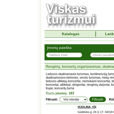
Katalogas
Lank
Įmonių paieška
Renginių, koncertų organizavimas, skatin
Lietuvos skatinamasis turizmas, konferencijų turi
skatinamosios kelionės, verslo turizmas, metų reng
lietuvos atlikėjų koncertai, nemokami koncertai, k
koncertai, atlikėjai, dirigentai, renginių dalyviai,
trupė, koncertų turnė
Rasta
įmonių
:
183
Filtruoti:
Rūš
VIJOLINA, VšĮ
Gedimino g. 24-4, LT- 44319