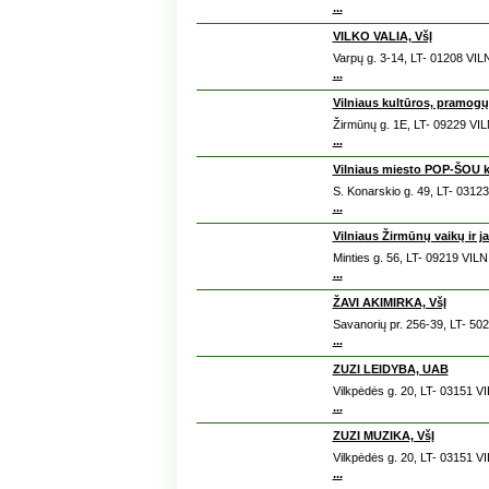
...
VILKO VALIA, VšĮ
Varpų g. 3-14, LT- 01208 VIL
...
Vilniaus kultūros, pramogų 
Žirmūnų g. 1E, LT- 09229 VI
...
Vilniaus miesto POP-ŠOU 
S. Konarskio g. 49, LT- 0312
...
Vilniaus Žirmūnų vaikų ir 
Minties g. 56, LT- 09219 VIL
...
ŽAVI AKIMIRKA, VšĮ
Savanorių pr. 256-39, LT- 5
...
ZUZI LEIDYBA, UAB
Vilkpėdės g. 20, LT- 03151 V
...
ZUZI MUZIKA, VšĮ
Vilkpėdės g. 20, LT- 03151 V
...