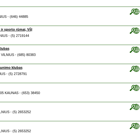
NIUS - (646) 44885
ir sporto rūmai, VšĮ
LNIUS - (5) 2719144
klubas
3 VILNIUS - (685) 80383
jaunimo klubas
NIUS - (5) 2728791
0205 KAUNAS - (653) 38450
ILNIUS - (5) 2653252
ILNIUS - (5) 2653252