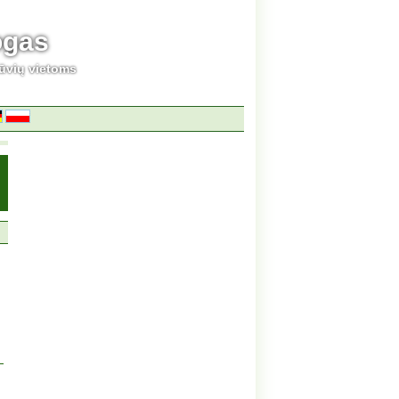
ogas
ūvių vietoms