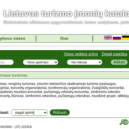
Lietuvos turizmo įmonių katal
Elektroninės užklausos apgyvendinimui, kaimo sodyboms, pob
ytinos vietos
Orai
Visos veiklos sritys
Detali paieška
amasis turizmas
zmas, renginių turizmas, įmonės teikiančios skatinamojo turizmo paslaugas,
iniai, koncertų organizatoriai, konferencijų organizatoriai, žvaigždžių koncertai,
lasikinės muzikos koncertai, pučiamųjų orkestrų koncertai, simfoninio orkestro
 koncertų žiūrovai, simfoninis orkestras, pučiamųjų orkestras, muzikinė grupė, atlikėjų
iuoti:
 KAUNAS - (37) 222416