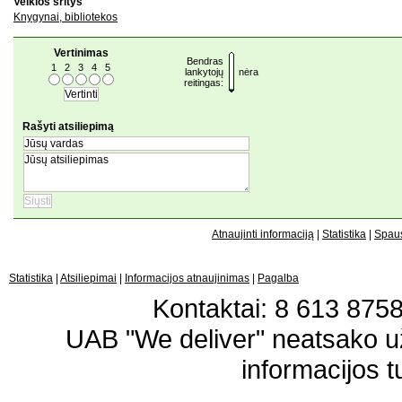
Veiklos sritys
Knygynai, bibliotekos
Vertinimas
Bendras
1
2
3
4
5
lankytojų
nėra
reitingas:
Rašyti atsiliepimą
Atnaujinti informaciją
|
Statistika
|
Spaus
Statistika
|
Atsiliepimai
|
Informacijos atnaujinimas
|
Pagalba
Kontaktai: 8 613 87583
UAB "We deliver" neatsako 
informacijos t