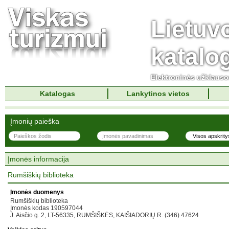
Lietuv
katalo
Elektroninės užklaus
Katalogas
Lankytinos vietos
Įmonių paieška
Įmonės informacija
Rumšiškių biblioteka
Įmonės duomenys
Rumšiškių biblioteka
Įmonės kodas 190597044
J. Aisčio g. 2, LT-56335, RUMŠIŠKĖS, KAIŠIADORIŲ R. (346) 47624