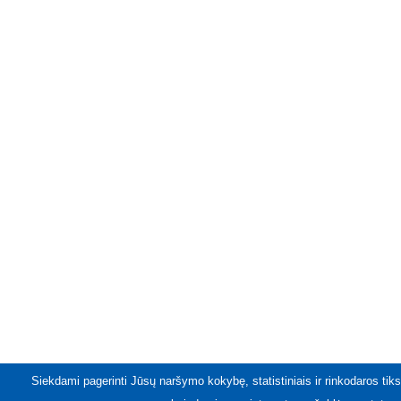
Siekdami pagerinti Jūsų naršymo kokybę, statistiniais ir rinkodaros tiks